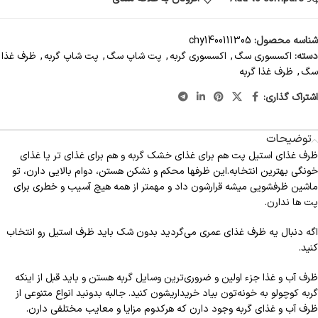
شناسه محصول:
chy1400111305
دسته:
اکسسوری سگ
,
اکسسوری گربه
,
پت شاپ سگ
,
پت شاپ گربه
,
ظرف غذا
سگ
,
ظرف غذا گربه
اشتراک گذاری:
توضیحات
ظرف غذای استیل پت هم برای غذای خشک گربه و هم برای غذای تر یا غذای
خونگی بهترین انتخابه.این ظرفها محکم و نشکن هستن، دوام بالایی دارن، تو
ماشین ظرفشویی میشه قرارشون داد و مهمتر از همه هیچ آسیب و خطری برای
پت ها ندارن.
اگه دنبال یه ظرف غذای عمری می‌گردید بدون شک باید ظرف استیل رو انتخاب
کنید.
ظرف آب و غذا جزء اولین و ضروری‌ترین وسایل گربه هستن و باید قبل از اینکه
گربه کوچولو به خونه‌تون بیاد خریداریشون کنید. جالبه بدونید انواع متنوعی از
ظرف آب و غذای گربه وجود دارن که هرکدوم مزایا و معایب مختلفی دارن.