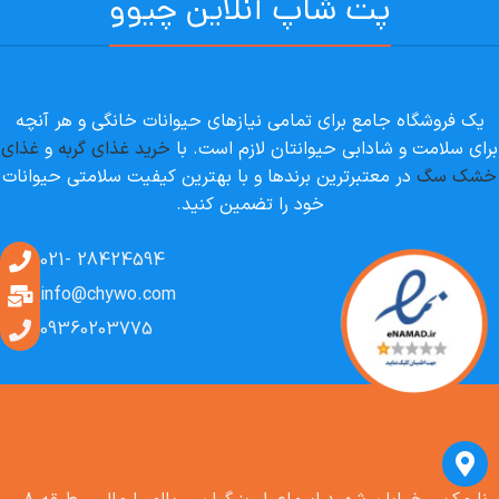
پت شاپ آنلاین چیوو
یک فروشگاه جامع برای تمامی نیازهای حیوانات خانگی و هر آنچه
برای سلامت و شادابی حیوانتان لازم است. با
خرید غذای گربه
و
غذای
خشک سگ
در معتبرترین برندها و با بهترین کیفیت سلامتی حیوانات
خود را تضمین کنید.
28424594 -021
info@chywo.com
09360203775