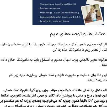
هشدارها و توصیه‌های مهم
اگر گربه بیماری خاص (مثل بیماری کلیوی، قند خون بالا، یا آلرژی مشخص) داره،
قبل از تغییر رژیم با دامپزشک مشورت کن.
هرگونه تغییر ناگهانی وزن، اسهال مداوم یا استفراغ باید به دامپزشک اطلاع داده
بشه.
این غذا برای حمایت و مدیریت طراحی شده؛ درمان بیماری‌ها باید زیر نظر
دامپزشک باشه.
اگه دنبال یه غذای عاقلانه، خوشمزه و مراقبِ وزن برای گربهٔ عقیم‌شده‌ات هستی،
این فرمول مرغ و ماهی با پروتئین بالا، کالری و چربی کنترل‌شده، تائورین، امگاها
و ویتامین D3 دقیقاً همون چیزیه که می‌خوای.یه وعده‌ی روزانه که هم شکمشو پر
می‌کنه، هم عضلاتشو حفظ می‌کنه، هم پوست و موش رو برق می‌اندازه — و در