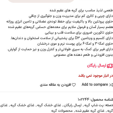
طعمی لذیذ مناسب برای گربه های عقیم شده
دارای چربی و کالری کم برای مدیریت وزن و جلوگیری از چاقی
حاوی پروتئین بالا و باکیفیت برای حفظ توده‌ی عضلانی و تامین انرژی روزانه
هضم بسیار آسان و فرمول ملایم برای معده‌های حساسِ گربه‌های عقیم شده
حاوی تائورین ضروری برای سلامت قلب و بینایی
دارای کلسیم و ویتامین D3 برای پشتیبانی از سلامت استخوان‌ و دندان‌ها.
حاوی امگا-3 و امگا-6 برای پوست نرم و موی درخشان
دارای فیبر برای کمک به سیریِ طولانی‌تر و کنترل وزن و نیز حمایت از گوارش.
بدون افزودنی‌ و طعم دهنده های مصنوعی
ارسال رایگان
در انبار موجود نمی باشد
Add to compare
افزودن به علاقه مندی
شناسه محصول:
102244
دسته:
پت شاپ گربه
,
ارسال رایگان
,
غذای خشک گربه
,
غذای خشک گربه
,
غذای
گربه
,
غذای گربه عقیم شده
,
محصولات گربه