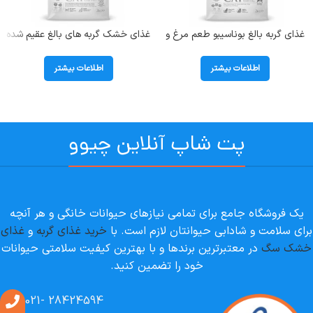
غذای گربه بالغ بوناسیبو طعم مرغ و
غذای خشک گربه های بالغ عقیم شده
ماهی و برنج؛ 2 کیلوگرم
دارای اضافه وزن بوناسیبو
(Sterilised) وزن 2 کیلوگرم
اطلاعات بیشتر
اطلاعات بیشتر
پت شاپ آنلاین چیوو
یک فروشگاه جامع برای تمامی نیازهای حیوانات خانگی و هر آنچه
برای سلامت و شادابی حیوانتان لازم است. با
خرید غذای گربه
و
غذای
خشک سگ
در معتبرترین برندها و با بهترین کیفیت سلامتی حیوانات
خود را تضمین کنید.
28424594 -021