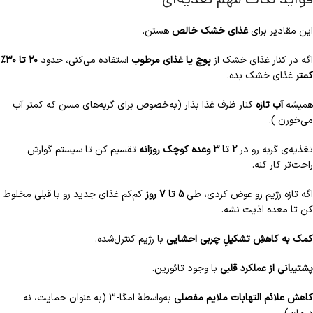
این مقادیر برای
غذای خشک خالص
هستن.
اگه در کنار غذای خشک از
پوچ یا غذای مرطوب
استفاده می‌کنی، حدود
۲۰ تا ۳۰٪
کمتر
غذای خشک بده.
همیشه
آب تازه
کنار ظرف غذا بذار (به‌خصوص برای گربه‌های مسن که کمتر آب
می‌خورن ).
تغذیه‌ی گربه رو در
۲ تا ۳ وعده کوچک روزانه
تقسیم کن تا سیستم گوارش
راحت‌تر کار کنه.
اگه تازه رژیم رو عوض کردی، طی
۵ تا ۷ روز
کم‌کم غذای جدید رو با قبلی مخلوط
کن تا معده اذیت نشه.
کمک به کاهشِ تشکیلِ چربی احشایی
با رژیم کنترل‌شده.
پشتیبانی از عملکرد قلبی
با وجود تائورین.
کاهش علائم التهابات ملایم مفصلی
به‌واسطهٔ امگا-3 (به عنوان حمایت، نه