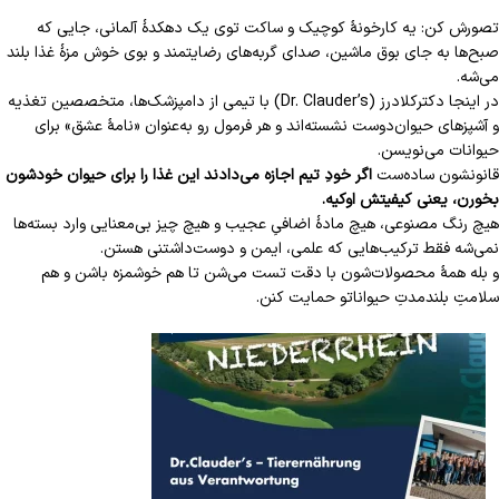
تصورش کن: یه کارخونهٔ کوچیک و ساکت توی یک دهکدهٔ آلمانی، جایی که
صبح‌ها به جای بوق ماشین، صدای گربه‌های رضایتمند و بوی خوش مزهٔ غذا بلند
می‌شه.
در اینجا دکترکلادرز (Dr. Clauder’s) با تیمی از دامپزشک‌ها، متخصصین تغذیه
و آشپزهای حیوان‌دوست نشسته‌اند و هر فرمول رو به‌عنوان «نامهٔ عشق» برای
حیوانات می‌نویسن.
قانونشون ساده‌ست
اگر خودِ تیم اجازه می‌دادند این غذا را برای حیوان خودشون
بخورن، یعنی کیفیتش اوکیه.
هیچ رنگ مصنوعی، هیچ مادهٔ اضافیِ عجیب و هیچ چیز بی‌معنایی وارد بسته‌ها
نمی‌شه فقط ترکیب‌هایی که علمی، ایمن و دوست‌داشتنی هستن.
و بله همهٔ محصولات‌شون با دقت تست می‌شن تا هم خوشمزه باشن و هم
سلامتِ بلندمدتِ حیواناتو حمایت کنن.