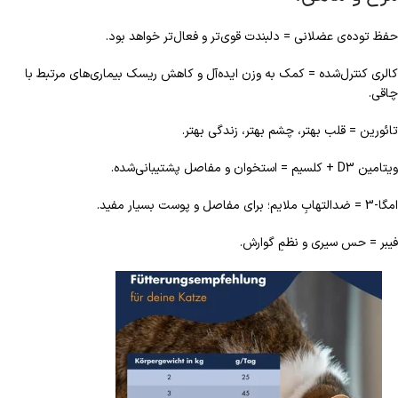
حفظ توده‌ی عضلانی = دلبندت قوی‌تر و فعال‌تر خواهد بود.
کالری کنترل‌شده = کمک به وزن ایده‌آل و کاهش ریسک بیماری‌های مرتبط با
چاقی.
تائورین = قلب بهتر، چشم بهتر، زندگی بهتر.
ویتامین D3 + کلسیم = استخوان و مفاصل پشتیبانی‌شده.
امگا-3 = ضدالتهابِ ملایم؛ برای مفاصل و پوست بسیار مفید.
فیبر = حس سیری و نظمِ گوارش.