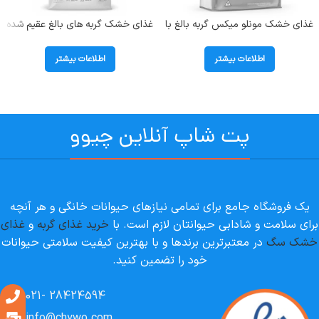
غذای خشک مونلو میکس گربه بالغ با
غذای خشک گربه های بالغ عقیم شده
طعم مرغ و تن و سالمون (Monello
دارای اضافه وزن بوناسیبو
Mix) وزن 1 کیلوگرم (بسته بندی
(Sterilised) وزن 2 کیلوگرم
اطلاعات بیشتر
اطلاعات بیشتر
اصلی)
پت شاپ آنلاین چیوو
یک فروشگاه جامع برای تمامی نیازهای حیوانات خانگی و هر آنچه
برای سلامت و شادابی حیوانتان لازم است. با
خرید غذای گربه
و
غذای
خشک سگ
در معتبرترین برندها و با بهترین کیفیت سلامتی حیوانات
خود را تضمین کنید.
28424594 -021
info@chywo.com