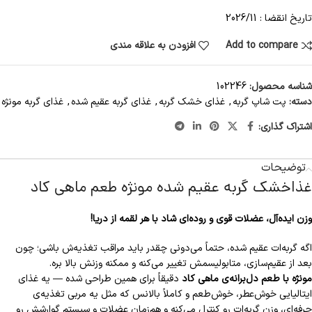
تاریخ انقضا : 2026/11
Add to compare
افزودن به علاقه مندی
شناسه محصول:
102246
دسته:
پت شاپ گربه
,
غذای خشک گربه
,
غذای گربه عقیم شده
,
غذای گربه مونژه
اشتراک گذاری:
توضیحات
غذاخشک گربه عقیم شده مونژه طعم ماهی کاد
وزن ایده‌آل، عضلات قوی و روده‌ای شاد با هر لقمه از دریا!
اگه گربه‌ات عقیم شده، حتماً می‌دونی چقدر باید مراقب تغذیه‌ش باشی؛ چون
بعد از عقیم‌سازی، متابولیسمش تغییر می‌کنه و ممکنه وزنش بالا بره.
مونژه با طعم دل‌برانه‌ی ماهی کاد
دقیقاً برای همین طراحی شده — یه غذای
ایتالیایی خوش‌عطر، خوش‌طعم و کاملاً بالانس که مثل یه مربی تغذیه‌ی
حرفه‌ای، وزن گربه‌ات رو کنترل می‌کنه و هم‌زمان عضلات و سیستم گوارشش رو