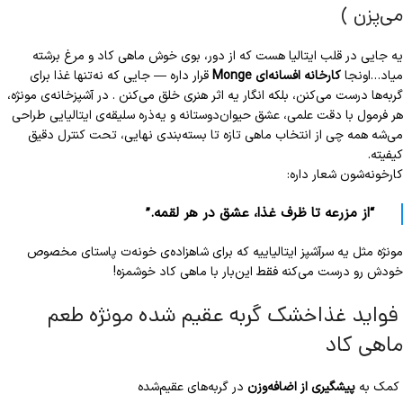
می‌پزن )
یه جایی در قلب ایتالیا هست که از دور، بوی خوش ماهی کاد و مرغ برشته
میاد…اونجا
کارخانه افسانه‌ای Monge
قرار داره — جایی که نه‌تنها غذا برای
گربه‌ها درست می‌کنن، بلکه انگار یه اثر هنری خلق می‌کنن . در آشپزخانه‌ی مونژه،
هر فرمول با دقت علمی، عشق حیوان‌دوستانه و یه‌ذره سلیقه‌ی ایتالیایی طراحی
می‌شه همه چی از انتخاب ماهی تازه تا بسته‌بندی نهایی، تحت کنترل دقیق
کیفیته.
کارخونه‌شون شعار داره:
“از مزرعه تا ظرف غذا، عشق در هر لقمه.”
مونژه مثل یه سرآشپز ایتالیاییه که برای شاهزاده‌ی خونه‌ت پاستای مخصوص
خودش رو درست می‌کنه فقط این‌بار با ماهی کاد خوشمزه!
فواید غذاخشک گربه عقیم شده مونژه طعم
ماهی کاد
کمک به
پیشگیری از اضافه‌وزن
در گربه‌های عقیم‌شده