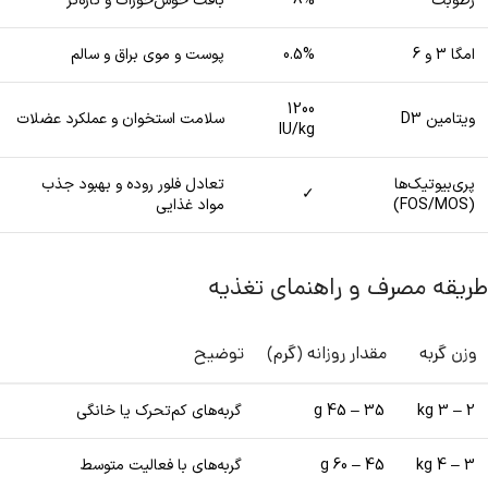
رطوبت
8%
بافت خوش‌خوراک و تازه‌تر
امگا 3 و 6
0.5%
پوست و موی براق و سالم
1200
ویتامین D3
سلامت استخوان و عملکرد عضلات
IU/kg
پری‌بیوتیک‌ها
تعادل فلور روده و بهبود جذب
✓
(FOS/MOS)
مواد غذایی
طریقه مصرف و راهنمای تغذیه
وزن گربه
مقدار روزانه (گرم)
توضیح
2 – 3 kg
35 – 45 g
گربه‌های کم‌تحرک یا خانگی
3 – 4 kg
45 – 60 g
گربه‌های با فعالیت متوسط