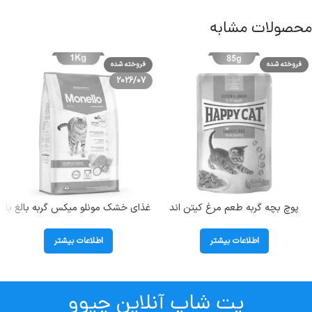
محصولات مشابه
فروخته شده
فروخته شده
2026/07
پوچ بچه گربه طعم مرغ کیتن اند
غذای خشک مونلو میکس گربه بالغ با
جونیور هپی کت (Kitten &Junior)
طعم مرغ و تن و سالمون (Monello
وزن 85 گرم
Mix) وزن 1 کیلوگرم (بسته بندی
اطلاعات بیشتر
اطلاعات بیشتر
اصلی)
پت شاپ آنلاین چیوو