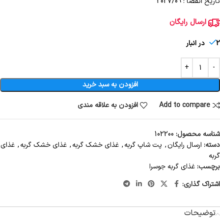
تاریخ انقضا : 2027/09
ارسال رایگان
2 در انبار
افزودن به سبد خرید
Add to compare
افزودن به علاقه مندی
شناسه محصول:
102200
دسته:
ارسال رایگان
,
پت شاپ گربه
,
غذای خشک گربه
,
غذای خشک گربه
,
غذای
گربه
برچسب:
غذای گربه جوسرا
اشتراک گذاری:
توضیحات