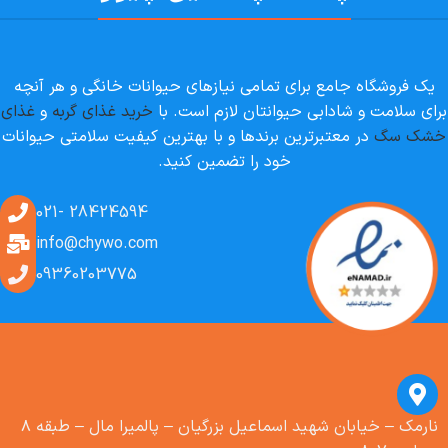
یک فروشگاه جامع برای تمامی نیازهای حیوانات خانگی و هر آنچه
برای سلامت و شادابی حیوانتان لازم است. با
خرید غذای گربه
و
غذای
خشک سگ
در معتبرترین برندها و با بهترین کیفیت سلامتی حیوانات
خود را تضمین کنید.
28424594 -021
info@chywo.com
09360203775
نارمک – خیابان شهید اسماعیل بزرگیان – پالمیرا مال – طبقه ۸