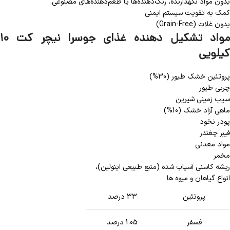
بدون مواد نگهدارنده، رنگ‌دهنده‌ها یا طعم‌دهنده‌های مصنوعی.
کمک به تقویت سیستم ایمنی
بدون غلات (Grain-Free)
مواد تشکیل دهنده غذای جوسرا نیچر کت ۱۰
کیلویی
پروتئین خشک طیور (30%)
چربی طیور
سیب زمینی شیرین
ماهی آزاد خشک (10%)
پودر نخود
فیبر چغندر
مواد معدنی
مخمر
ریشه کاسنی آسیاب شده (منبع طبیعی اینولین)،
انواع گیاهان و میوه ها
پروتئین
33 درصد
فسفر
1.05 درصد