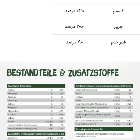
کلسیم
1.30 درصد
چربی
20.0 درصد
فیبر خام
2.0 درصد