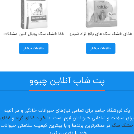
غذای خشک سگ های بالغ نژاد شیتزو
غذا خشک سگ رویال کنین مشکلات
رویال کنین ( Shih tzu ) وزن 1.5
دستگاه گوارشی حاوی فیبر بالا مدل
کیلوگرم
گسترو Gastrointestinal High Fibre
اطلاعات بیشتر
اطلاعات بیشتر
پت شاپ آنلاین چیوو
یک فروشگاه جامع برای تمامی نیازهای حیوانات خانگی و هر آنچه
برای سلامت و شادابی حیوانتان لازم است. با
خرید غذای گربه
و
غذای
خشک سگ
در معتبرترین برندها و با بهترین کیفیت سلامتی حیوانات
خود را تضمین کنید.