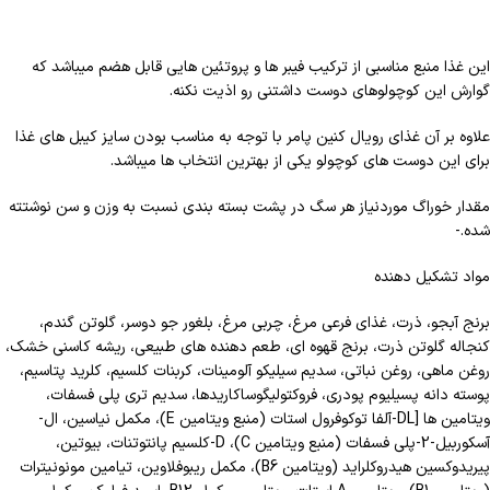
این غذا منبع مناسبی از ترکیب فیبر ها و پروتئین هایی قابل هضم میباشد که
گوارش این کوچولوهای دوست داشتنی رو اذیت نکنه.
علاوه بر آن غذای رویال کنین پامر با توجه به مناسب بودن سایز کیبل های غذا
برای این دوست های کوچولو یکی از بهترین انتخاب ها میباشد.
مقدار خوراگ موردنیاز هر سگ در پشت بسته بندی نسبت به وزن و سن نوشتته
شده.-
مواد تشکیل دهنده
برنج آبجو، ذرت، غذای فرعی مرغ، چربی مرغ، بلغور جو دوسر، گلوتن گندم،
کنجاله گلوتن ذرت، برنج قهوه ای، طعم دهنده های طبیعی، ریشه کاسنی خشک،
روغن ماهی، روغن نباتی، سدیم سیلیکو آلومینات، کربنات کلسیم، کلرید پتاسیم،
پوسته دانه پسیلیوم پودری، فروکتولیگوساکاریدها، سدیم تری پلی فسفات،
ویتامین ها [DL-آلفا توکوفرول استات (منبع ویتامین E)، مکمل نیاسین، ال-
آسکوربیل-2-پلی فسفات (منبع ویتامین C)، D-کلسیم پانتوتنات، بیوتین،
پیریدوکسین هیدروکلراید (ویتامین B6)، مکمل ریبوفلاوین، تیامین مونونیترات