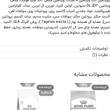
(ویتامین B1)، ویتامین A استات، ویتامین مکمل B12، اسید فولیک، مکمل
ویتامین D3]، DL-متیونین، کولین کلرید، تورین، ال لیزین، نمک، گلوکزامین
هیدروکلراید، مواد معدنی کمیاب [اکسید روی، پروتئینات روی، سولفات آهن،
اکسید منگنز، پروتئین منگنز، سولفات مس، سلنیت سدیم، یدات کلسیم، پروتئین
مس]، عصاره گل همیشه بهار (Tagetes erecta L.)، روغن گلرنگ GLA، اکسید
منیزیم، عصاره چای سبز، ال کارنیتین، کندرویتین سولفات، عصاره رزماری، حفظ
شده با توکوفرول های مخلوط و اسید سیتریک
توضیحات تکمیلی
نظرات (1)
محصولات مشابه
فروخته شده
فروخته شده
2026/07