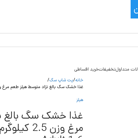
ات متداول
تخفیفات
خرید اقساطی
خانه
پت شاپ سگ
غذا خشک سگ بالغ نژاد متوسط هیلز طعم مرغ وزن 2.5 کیلوگرم  Science Plan Adult 1-6
هیلز
غذا خشک سگ بالغ نژ