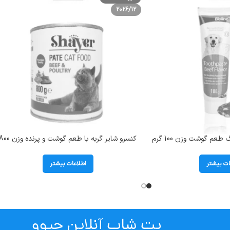
2026/12
خمیردندان بایولاین سگ طعم گوشت وزن 100 گرم
کنسرو شایر گربه با طعم گوشت و پرنده وزن 
Bioline Toothpaste 
گرم
ات بیشتر
اطلاعات بیشتر
پت شاپ آنلاین چیوو