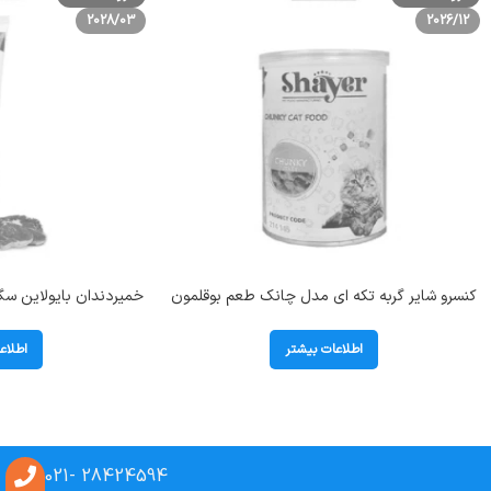
2028/03
2026/12
کنسرو شایر گربه تکه ای مدل چانک طعم بوقلمون
وزن 400 گرم(Shayer)
with Beef Flavor
اطلاعات بیشتر
اطلاع
28424594 -021