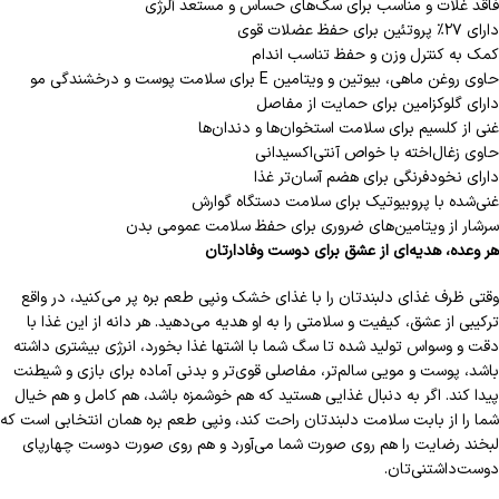
فاقد غلات و مناسب برای سگ‌های حساس و مستعد آلرژی
دارای ۲۷٪ پروتئین برای حفظ عضلات قوی
کمک به کنترل وزن و حفظ تناسب اندام
حاوی روغن ماهی، بیوتین و ویتامین E برای سلامت پوست و درخشندگی مو
دارای گلوکزامین برای حمایت از مفاصل
غنی از کلسیم برای سلامت استخوان‌ها و دندان‌ها
حاوی زغال‌اخته با خواص آنتی‌اکسیدانی
دارای نخودفرنگی برای هضم آسان‌تر غذا
غنی‌شده با پروبیوتیک برای سلامت دستگاه گوارش
سرشار از ویتامین‌های ضروری برای حفظ سلامت عمومی بدن
هر وعده، هدیه‌ای از عشق برای دوست وفادارتان
وقتی ظرف غذای دلبندتان را با غذای خشک ونپی طعم بره پر می‌کنید، در واقع
ترکیبی از عشق، کیفیت و سلامتی را به او هدیه می‌دهید. هر دانه از این غذا با
دقت و وسواس تولید شده تا سگ شما با اشتها غذا بخورد، انرژی بیشتری داشته
باشد، پوست و مویی سالم‌تر، مفاصلی قوی‌تر و بدنی آماده برای بازی و شیطنت
پیدا کند. اگر به دنبال غذایی هستید که هم خوشمزه باشد، هم کامل و هم خیال
شما را از بابت سلامت دلبندتان راحت کند، ونپی طعم بره همان انتخابی است که
لبخند رضایت را هم روی صورت شما می‌آورد و هم روی صورت دوست چهارپای
دوست‌داشتنی‌تان.