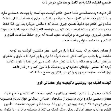
طعمی لطیف، تغذیه‌ای کامل و سلامتی در هر دانه
اگر دلبند دوست‌داشتنی شما عاشق طعم گوشت بره است یا پوست حساسی دارد
و به دنبال یک غذای کامل، خوش‌خوراک و باکیفیت برای او هستید، غذای خشک
سگ ونپی طعم بره دقیقاً همان چیزی است که دنبالش می‌گردید. این غذا فقط
یک وعده غذایی ساده نیست بلکه ترکیبی هوشمندانه از گوشت بره باکیفیت، مواد
مغذی ضروری، ویتامین‌ها و ترکیبات مفید است که برای حفظ سلامت، انرژی و
شادابی سگ شما طراحی شده است.
از همان لحظه‌ای که بسته غذا را باز می‌کنید، عطر دلنشین گوشت بره توجه
دلبندتان را جلب می‌کند. کافی است ظرف غذایش را پر کنید تا با ذوق و اشتیاق
سراغش بیاید و هر دانه را با لذت نوش جان کند. ونپی این غذا را طوری تولید
کرده که تمامی نیازهای تغذیه‌ای روزانه سگ را تأمین کند و در کنار طعم
فوق‌العاده، سلامت بدن او را نیز در بالاترین سطح حفظ کند.
گوشت لطیف بره؛ پروتئینی باکیفیت برای عضلاتی قوی
گوشت بره یکی از منابع ارزشمند پروتئین باکیفیت است که علاوه بر طعم لذیذ،
هضم مناسبی دارد و برای بسیاری از سگ‌های حساس انتخابی فوق‌العاده محسوب
می‌شود.وجود ۲۷ درصد پروتئین در این غذا به حفظ و تقویت عضلات، تأمین
انرژی روزانه و حفظ آمادگی بدنی سگ کمک می‌کند تا همیشه پرانرژی، بازیگوش و