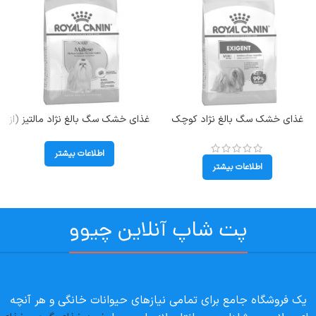
غذای خشک سگ بالغ نژاد کوچک
غذای خشک سگ بالغ نژاد مالتیز (از
رویال کنین حساس طعم مرغ مدل
سن 10 ماهگی به بالا) رویال کنین
مینی اگزیجنت وزن 3 کیلوگرم Mini
(Maltese) وزن 1.5 کیلوگرم
اطلاعات بیشتر
Exigent
اطلاعات بیشتر
پت شاپ آنلاین چیوو
یک فروشگاه جامع برای تمامی نیازهای حیوانات خانگی و هر آنچه