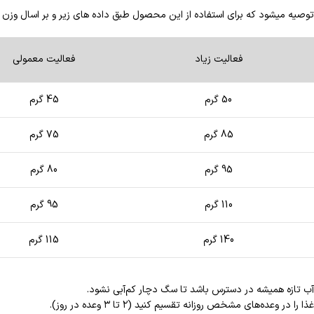
توصیه میشود که برای استفاده از این محصول طبق داده های زیر و بر اسال وزن گ
فعالیت زیاد
فعالیت معمولی
50 گرم
45 گرم
85 گرم
75 گرم
95 گرم
80 گرم
110 گرم
95 گرم
140 گرم
115 گرم
آب تازه همیشه در دسترس باشد تا سگ دچار کم‌آبی نشود.
غذا را در وعده‌های مشخص روزانه تقسیم کنید (۲ تا ۳ وعده در روز).