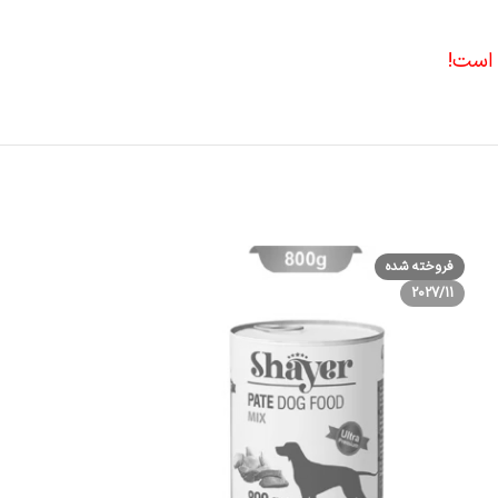
 است!
فروخته شده
فروخته شده
2027/05
2027/11