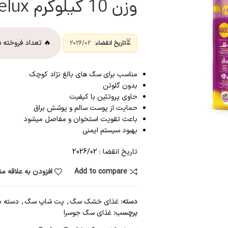
وزن 10 کیلوگرم Josera Mini Delux
⏳
🔥 تعداد فروخته 
تاریخ انقضاء:
2026/02
مناسب برای سگ های بالغ نژاد کوچک
بدون گلوتن
حاوی پروتئین با کیفیت
حمایت از پوست سالم و پوشش براق
باعث تقویت استخوان و مفاصل میشود
بهبود سیستم ایمنی
تاریخ انقضا : 2026/02
Add to compare
افزودن به علاقه م
دسته:
غذای خشک سگ
,
پت شاپ سگ
,
دسته ب
برچسب:
غذای سگ جوسرا