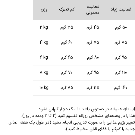
فعالیت
فعالیت زیاد
کم تحرک
وزن
معمولی
50 گرم
45 گرم
35 گرم
2 kg
85 گرم
75 گرم
60 گرم
4 kg
95 گرم
80 گرم
65 گرم
6 kg
110 گرم
95 گرم
70 گرم
8 kg
140 گرم
115 گرم
85 گرم
10 kg
آب تازه همیشه در دسترس باشد تا سگ دچار کم‌آبی نشود.
غذا را در وعده‌های مشخص روزانه تقسیم کنید (۲ تا ۳ وعده در روز).
تغییر رژیم غذایی را به‌صورت تدریجی انجام دهید (در طول یک هفته، غذای
جدید را کم‌کم با غذای قبلی مخلوط کنید).