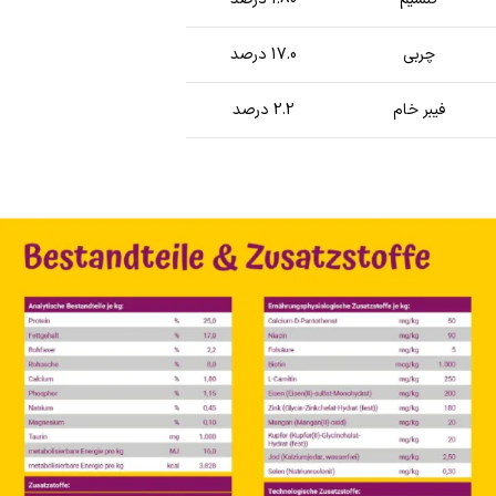
چربی
17.0 درصد
فیبر خام
2.2 درصد