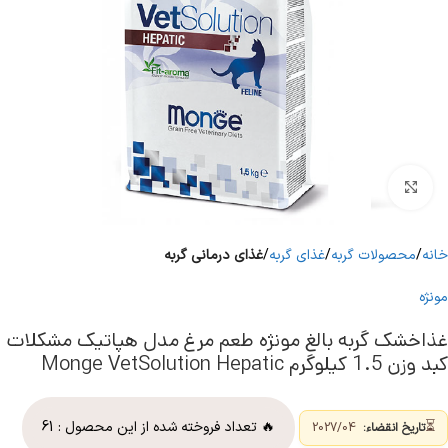
برای بزرگنمایی کلیک کنید
خانه
محصولات گربه
غذای گربه
غذای درمانی گربه
مونژه
غذاخشک گربه بالغ مونژه طعم مرغ مدل هپاتیک مشکلات
کبد وزن 1.5 کیلوگرم Monge VetSolution Hepatic
⏳
🔥 تعداد فروخته شده از این محصول :
61
تاریخ انقضاء:
2027/04