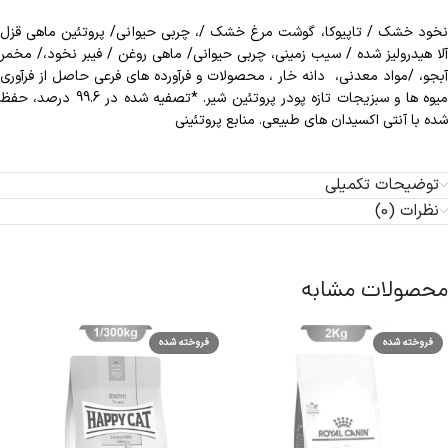
نخود خشک / تاپیوکا، گوشت مرغ خشک /، چربی حیوانی/ پروتئین ماهی قزل
آلا هیدرولیز شده / سیب زمینی، چربی حیوانی/ ماهی روغن / فیبر نخود،/ مخمر
آبجو، /مواد معدنی، دانه خار ، محصولات و فرآورده های فرعی حاصل از فرآوری
میوه ها و سبزیجات تازه پودر پروتئین شیر. *تصفیه شده در 99.6 درصد، حفظ
شده با آنتی اکسیدان های طبیعی. منابع پروتئینی
توضیحات تکمیلی
نظرات (0)
محصولات مشابه
فروخته شده
فروخته شده