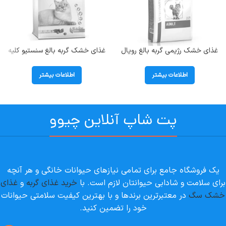
غذای خشک رژیمی گربه بالغ رویال
غذای خشک گربه بالغ سنستیو کلیه
کنین ( Adult ) در وزن 2 کیلوگرم
هپی کت (Sensitive Kidney) وزن
1/3 کیلوگرم
اطلاعات بیشتر
اطلاعات بیشتر
پت شاپ آنلاین چیوو
یک فروشگاه جامع برای تمامی نیازهای حیوانات خانگی و هر آنچه
برای سلامت و شادابی حیوانتان لازم است. با
خرید غذای گربه
و
غذای
خشک سگ
در معتبرترین برندها و با بهترین کیفیت سلامتی حیوانات
خود را تضمین کنید.