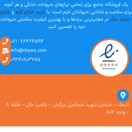
یک فروشگاه جامع برای تمامی نیازهای حیوانات خانگی و هر آنچه
برای سلامت و شادابی حیوانتان لازم است. با
خرید غذای گربه
و
غذای
خشک سگ
در معتبرترین برندها و با بهترین کیفیت سلامتی حیوانات
خود را تضمین کنید.
28424594 -021
info@chywo.com
09360203775
نارمک – خیابان شهید اسماعیل بزرگیان – پالمیرا مال – طبقه ۸
– واحد ۸۰۷
غذا خشک
گربه بالغ
پروپلن