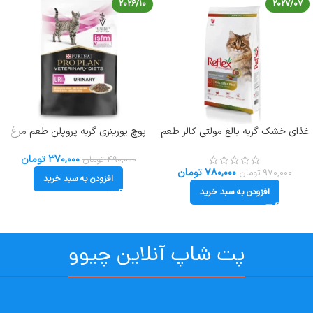
2026/10
2027/07
غذای خشک گربه بالغ مولتی کالر طعم
پوچ یورینری گربه پروپلن طعم مرغ
مرغ و برنج رفلکس (زیپ کیپ فله
وزن 85 گرم ProPlan UR Urinary
ای) وزن 1 کیلوگرم Reflex Gourmet
۳۷۰,۰۰۰
تومان
۴۹۰,۰۰۰
تومان
۷۸۰,۰۰۰
تومان
۹۷۰,۰۰۰
تومان
افزودن به سبد خرید
افزودن به سبد خرید
پت شاپ آنلاین چیوو