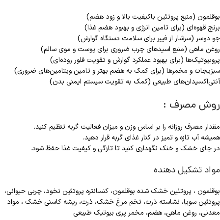
بوقلمون (منبع پروتئین باکیفیت بالا و زود هضم)
برنج قهوه‌ای (برای تامین انرژی و بهبود هضم غذا)
جو دوسر (سرشار از فیبر برای سلامت دستگاه گوارش)
روغن ماهی (منبع اسیدهای چرب ضروری برای پوست و موی سالم)
پروبیوتیک‌ها (برای بهبود عملکرد گوارش و تقویت فلور روده‌ای)
سبزیجات و مخمرها (برای کمک به هضم بهتر و تامین ویتامین‌های ضروری)
آنتی‌اکسیدان‌های طبیعی (کمک به تقویت سیستم ایمنی بدن)
روش مصرف :
مقدار مصرف روزانه را بر اساس وزن و میزان فعالیت گربه تنظیم کنید.
همیشه آب تازه و تمیز در کنار غذای گربه قرار دهید.
در جای خشک و خنک نگهداری کنید تا تازگی و کیفیت غذا حفظ شود.
مواد تشکیل دهنده
بوقلمون ، پروتئین خشک شده بوقلمون، کنسانتره پروتئین نخود، چربی حیوانی،
پروتئین سویا، نشاسته ذرت، تخم مرغ خشک، ذرت، ریشه کاسنی خشک ، مواد
معدنی، روغن ماهی، هضم، مخمر پری بیوتیک طبیعی