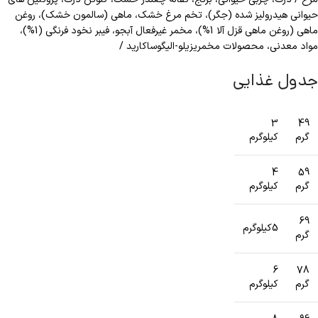
حیوانی هیدرولیز شده (جگر)، تخم مرغ خشک، ماهی (سالمون خشک)، روغن
ماهی (روغن ماهی قزل آلا 1%)، مخمر غیرفعال آبجو، فیبر نخود فرنگی (1%)،
مواد معدنی، محصولات مخمریزیلو-الیگوساکارید /
جدول غذایی
3
49
گرم
کیلوگرم
4
59
گرم
کیلوگرم
69
5کیلوگرم
گرم
6
78
گرم
کیلوگرم