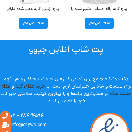
پوچ گربه بالغ حساس عقیم شده با
پوچ رژیمی گربه عقیم شده دارای
طعم گوشت بره در ژله بوناسیبو
اضافه وزن (تا سن 7 سالگی) رویال
(Sterilised) وزن 85 گرم
کنین (Neutered Balance) وزن 85
اطلاعات بیشتر
اطلاعات بیشتر
گرم
پت شاپ آنلاین چیوو
یک فروشگاه جامع برای تمامی نیازهای حیوانات خانگی و هر آنچه
برای سلامت و شادابی حیوانتان لازم است. با
خرید غذای گربه
و
غذای
خشک سگ
در معتبرترین برندها و با بهترین کیفیت سلامتی حیوانات
خود را تضمین کنید.
28424594 -021
info@chywo.com