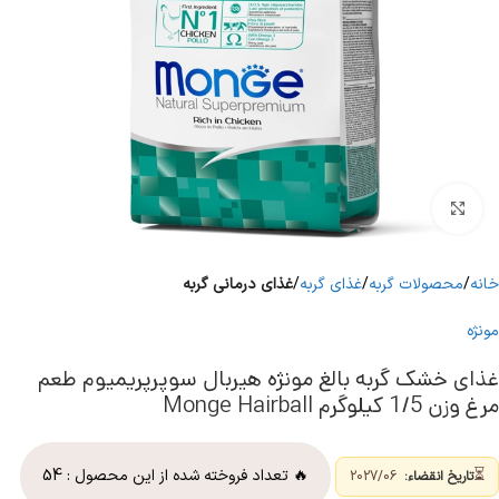
برای بزرگنمایی کلیک کنید
خانه
محصولات گربه
غذای گربه
غذای درمانی گربه
مونژه
غذای خشک گربه بالغ مونژه هیربال سوپرپریمیوم طعم
مرغ وزن 1/5 کیلوگرم Monge Hairball
⏳
🔥 تعداد فروخته شده از این محصول :
54
تاریخ انقضاء:
2027/06