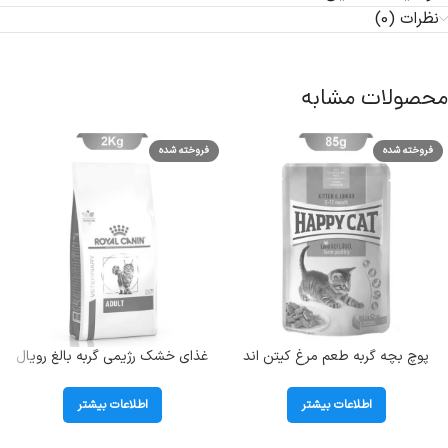
نظرات (0)
محصولات مشابه
فروخته شده
فروخته شده
پوچ بچه گربه طعم مرغ کیتن اند
غذای خشک رژیمی گربه بالغ رویال
جونیور هپی کت (Kitten &Junior)
کنین ( Adult ) در وزن 2 کیلوگرم
وزن 85 گرم
اطلاعات بیشتر
اطلاعات بیشتر