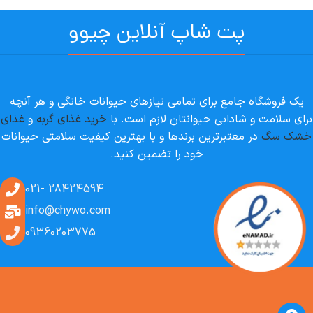
پت شاپ آنلاین چیوو
یک فروشگاه جامع برای تمامی نیازهای حیوانات خانگی و هر آنچه
برای سلامت و شادابی حیوانتان لازم است. با
خرید غذای گربه
و
غذای
خشک سگ
در معتبرترین برندها و با بهترین کیفیت سلامتی حیوانات
خود را تضمین کنید.
28424594 -021
info@chywo.com
09360203775