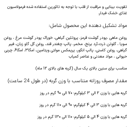
تقویت بینایی و مراقبت از قلب با توجه به تائورین استفاده شده فرمولاسیون
غذای خشک فیدار.
مواد تشکیل دهنده این محصول شامل:
روغن ماهی ،پودر گوشت قرمز، پروتئین گیاهی، خوراک پودر گوشت مرغ ، روغن
سویا ، گلوتن ذرت،آرد برنج، مخمر، پالپ چغندر قند، روغن گل گاو زبان، فیبر
گیاهی، روغن کاسنی، پالپ انگور، پریمکس مولتی ویتامین، امگا3، امگا6، چربی
حیوانی ، مواد معدنی و عناصر کمیاب
مناسب برای سنین بالای یک سال (گربه های بالای 12 ماه)
مقدار مصرف روزانه متناسب با وزن گربه (در طول 24 ساعت)
گربه هایی با وزن 2 الی 3 کیلوگرم: 70 الی 90 گرم در روز
گربه هایی با وزن 3 الی 4 کیلوگرم: 90 الی 110 گرم در روز
گربه هایی با وزن 4 الی 5 کیلوگرم: 110 الی 130 گرم در روز