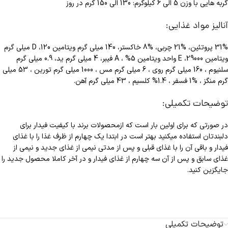
گربه هایی با وزن 5 الی 6 کیلوگرم: 130 الی 150 گرم در روز
آنالیز مواد غذایی:
31% پروتئین، %21 چربی، %8 خاکستر، 140 میلی گرم ویتامین D ،120 میلی گرم
ویتامین E ،29000 واحد ویتامین A ، %5 فیبر، 4 میلی گرم ید، 0.9 میلی گرم
سلنیوم ، 160 میلی گرم روی ، 6 میلی گرم مس ، 1000 میلی گرم تورین ، 53 میلی
گرم منگز ، %1 فسفر ، 1.4% کلسیم ، 43 میلی گرم آهن.
توضیحات تکمیلی:
در صورتی که برای اولین بار است که ازمحصولات برند با کیفیت فیدار برای
دلبندتان استفاده میکنید بهتر است در ابتدا یک چهارم از ظرف غذا را با غذای
فیدار و باقی آن را با غذای قبلی و پس از مدتی نیمی از غذای جدید و نیمی از
غذای سابق و پس از آن سه چهارم از غذای فیدار و در آخر کاملا محصول جدید را
جایگزین کنید.
توضیحات تکمیلی