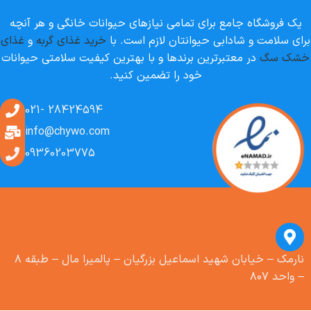
یک فروشگاه جامع برای تمامی نیازهای حیوانات خانگی و هر آنچه
برای سلامت و شادابی حیوانتان لازم است. با
خرید غذای گربه
و
غذای
خشک سگ
در معتبرترین برندها و با بهترین کیفیت سلامتی حیوانات
خود را تضمین کنید.
28424594 -021
info@chywo.com
09360203775
نارمک – خیابان شهید اسماعیل بزرگیان – پالمیرا مال – طبقه ۸
– واحد ۸۰۷