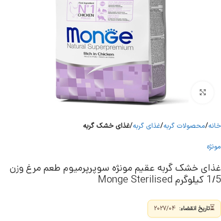
برای بزرگنمایی کلیک کنید
خانه
محصولات گربه
غذای گربه
غذای خشک گربه
مونژه
غذای خشک گربه عقیم مونژه سوپرپرمیوم طعم مرغ وزن
1/5 کیلوگرم Monge Sterilised
⏳
تاریخ انقضاء:
2027/04