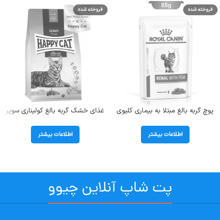
فروخته شده
فروخته شده
پوچ گربه بالغ مبتلا به بیماری کلیوی
غذای خشک گربه بالغ کولیناری سوپر
طعم ماهی مدل رنال رویال کنین وزن
پریمیوم طعم ماهی سالمون هپی کت
85 گرم Renal With Fish
(Culinary Atlantic Salmon) وزن
اطلاعات بیشتر
اطلاعات بیشتر
1/3 کیلوگرم
پت شاپ آنلاین چیوو