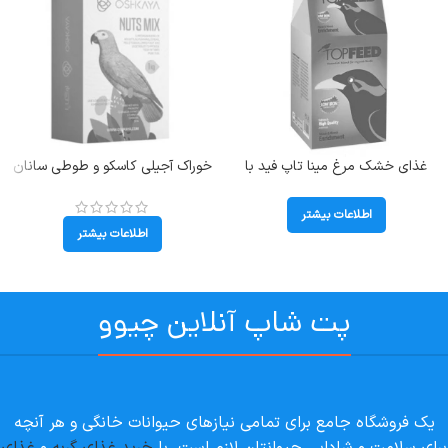
غذای خشک مرغ مینا تاپ فید با
خوراک آجیلی کاسکو و طوطی سانان
حشره مدل Meal Worm وزن 1
بزرگ اوشکایا وزن 750گرم Oshkaya
کیلوگرم
Special Feed Nuts Mix
اطلاعات بیشتر
اطلاعات بیشتر
پت شاپ آنلاین چیوو
یک فروشگاه جامع برای تمامی نیازهای حیوانات خانگی و هر آنچه
برای سلامت و شادابی حیوانتان لازم است. با
خرید غذای گربه
و
غذای