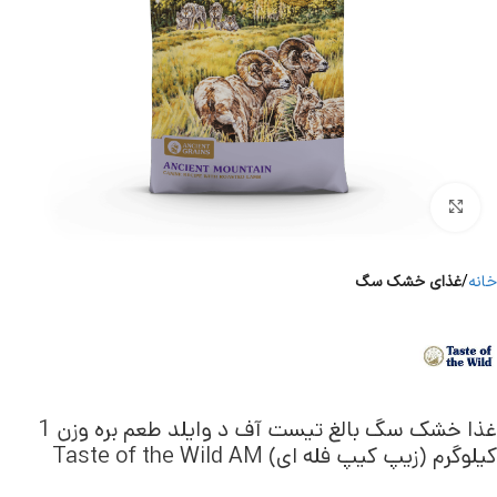
برای بزرگنمایی کلیک کنید
خانه
غذای خشک سگ
غذا خشک سگ بالغ تیست آف د وایلد طعم بره وزن 1
کیلوگرم (زیپ کیپ فله ای) Taste of the Wild AM