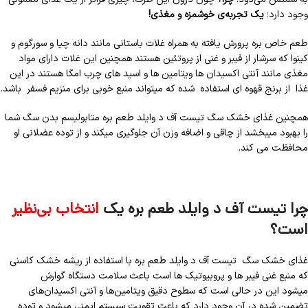
وجود دارد؛
یک تجربه‌ی خوشمزه و مغذی!
طعم خاص بره پرورش یافته به همراه غلات باستانی مانند دانه چیا و سورگوم و
کینوا که سرشار از فیبر و غنی از پروتئین هستند همچنین این غلات دارای مواد
مغذی مانند آنتی اکسیدان ها ویتامین ها و اسید های چرب امگا هستند در این
غذا از برنج قهوه ای استفاده شده که میتواند منبع خوبی برای منزیم فسفر باشد.
همچنین غذای خشک سگ تیست آف د وایلد طعم بره متابولیسم بدن سگ شما
را بهبود میبخشد از چاقی و اضافه وزن آن جلوگیری میکند و از توده عضلانی او
محافظت می کند.
چرا تیست آف د وایلد طعم بره یک
انتخاب بی‌نظیر
است؟
غذای خشک سگ تیست آف د وایلد طعم بره با استفاده از ریشه خشک کاسنی
که منبع غنی فیبر ها و پروبیوتیک ها است باعث سلامت دستگاه گوارش
میشود این در حالی است که سطوح دقیق ویتامین‌ها و آنتی اکسیدان‌های
تضمین شده در آن وجود دارد که باعث تقویت سیستم ایمنی میشود و توده