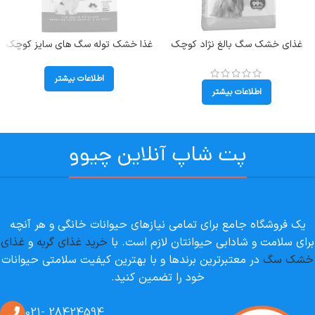
غذای خشک سگ بالغ نژاد کوچک
غذا خشک توله سگ های سایز کوچک
رویال کنین حساس طعم مرغ مدل
(تا وزن 4 کیلوگرم) رویال کنین (X
مینی اگزیجنت وزن 3 کیلوگرم Mini
Small Puppy) وزن 1.5 کیلوگرم
اطلاعات بیشتر
Exigent
اطلاعات بیشتر
پت شاپ آنلاین چیوو
یک فروشگاه جامع برای تمامی نیازهای حیوانات خانگی و هر آنچه
برای سلامت و شادابی حیوانتان لازم است. با
خرید غذای گربه
و
غذای
خشک سگ
در معتبرترین برندها و با بهترین کیفیت سلامتی حیوانات
خود را تضمین کنید.
28424594 -021