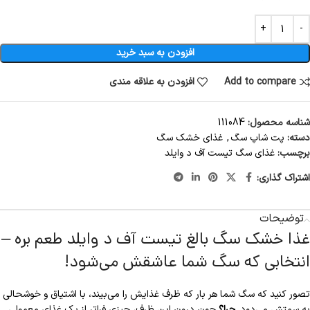
افزودن به سبد خرید
Add to compare
افزودن به علاقه مندی
شناسه محصول:
111084
دسته:
پت شاپ سگ
,
غذای خشک سگ
برچسب:
غذای سگ تیست آف د وایلد
اشتراک گذاری:
توضیحات
غذا خشک سگ بالغ تیست آف د وایلد طعم بره –
انتخابی که سگ شما عاشقش می‌شود!
تصور کنید که سگ شما هر بار که ظرف غذایش را می‌بیند، با اشتیاق و خوشحالی
به سمتش می‌دود.
چرا؟
چون درون این ظرف، چیزی فراتر از یک غذای معمولی