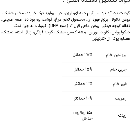
گوشت بره، آرد بره، سورگوم دانه ای، ارزن، جو مروارید ترک خورده، مخمر خشک،
روغن کانولا ، برنج قهوه ای، محصول تخم مرغ، گوشت بره بوداده، طعم طبیعی،
تفاله گوجه فرنگی، روغن ماهی قزل آلا (منبع DHA)، کینوا، دانه چیا، نمک
دیکوفرولین، کلرید، تورین، ریشه کاسنی خشک، گوجه فرنگی، زغال اخته، تمشک،
عصاره یوکا، ال-کارنیتین
پروتئین خام
25% حداقل
چربی خام
15% حداقل
فیبر خام
3% حداکثر
رطوبت
10% حداکثر
150 mg/kg
زینک
حداقل