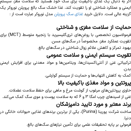
اگر به دنبال یک غذای باکیفیت برای سگ خود هستید که سلامت مغز، سیستم
ایمنی و عملکرد شناختی او را تقویت کند، غذا خشک سگ بالغ پروپلن نوروکر یک
گزینه عالی است. دلایل خرید
غذای سگ پروپلن
مدل نوروکر عبارت است از :
حمایت از سلامت مغزی و شناختی
فرمولاسیون تخصصی با روغن‌های تری‌گلیسیرید با زنجیره متوسط (MCT) برای
تقویت عملکرد مغز، مخصوصاً در سگ‌های مسن.
بهبود تمرکز و کاهش علائم زوال شناختی در سگ‌های بالغ.
تقویت سیستم ایمنی و سلامت عمومی
ترکیباتی غنی از آنتی‌اکسیدان‌ها، ویتامین‌ها و مواد معدنی برای افزایش ایمنی
بدن.
کمک به کاهش التهاب‌ها و حمایت از سیستم گوارشی.
پروتئین و مواد مغذی باکیفیت بالا
حاوی پروتئین‌های مرغوب از گوشت مرغ و ماهی برای حفظ سلامت عضلات.
غنی از اسیدهای چرب امگا 3 و 6 که به سلامت پوست و موی سگ کمک می‌کند.
برند معتبر و مورد تایید دامپزشکان
ساخت شرکت پورینا (Purina)، یکی از برترین برندهای غذایی حیوانات خانگی در
دنیا.
فرمولی بر پایه تحقیقات علمی برای تأمین نیازهای سگ‌های بالغ.