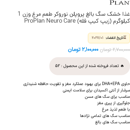
غذا خشک سگ بالغ پروپلن نوروکر طعم مرغ وزن 1
کیلوگرم (زیپ کیپ فله) ProPlan Neuro Care
⏳
تاریخ انقضاء:
2027/01
۲,۱۰۰,۰۰۰
تومان
۲,۷۰۰,۰۰۰
تومان
🔥 تعداد فروخته شده از این محصول :
52
حاوی DHA+EPA برای بهبود عملکرد مغز و تقویت حافظه شنیداری
سرشار از آنتی اکسیدان برای سلامت ایمنی
مناسب برای سگ های مسن
جلوگیری از پیری مغز
با طعم لذیذ مرغ
مناسب سگ های تمامی نژادها
مناسب سگ های بالغ