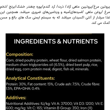
پروتین مرغ/پروتیین ماهی آزاد/ ذرت/ آرد گندم/پوره چغندر خشک/برنج /تخم
مرغ /روغن ماهی /اسیدهای‌آمینه و ویتامین‌های ضروری میباشد. همچنین این
غذا سرشار از آنتی اکسیدان میباشد که به سیستم ایمنی سگ های بالغ و مسن
کمک می کند.