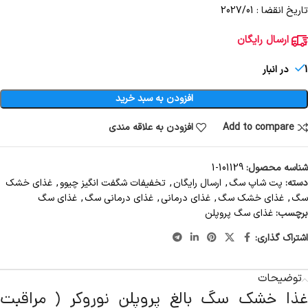
تاریخ انقضا : 2027/01
ارسال رایگان
1 در انبار
افزودن به سبد خرید
Add to compare
افزودن به علاقه مندی
شناسه محصول:
101129-1
دسته:
پت شاپ سگ
,
ارسال رایگان
,
تخفیفات شگفت انگیز چیوو
,
غذای خشک
سگ
,
غذای خشک سگ
,
غذای درمانی
,
غذای درمانی سگ
,
غذای سگ
برچسب:
غذای سگ پروپلن
اشتراک گذاری:
توضیحات
غذا خشک سگ بالغ پروپلن نوروکر ( مراقبت