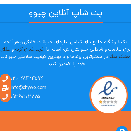
پت شاپ آنلاین چیوو
یک فروشگاه جامع برای تمامی نیازهای حیوانات خانگی و هر آنچه
برای سلامت و شادابی حیوانتان لازم است. با
خرید غذای گربه
و
غذای
خشک سگ
در معتبرترین برندها و با بهترین کیفیت سلامتی حیوانات
خود را تضمین کنید.
28424594 -021
info@chywo.com
09360203775