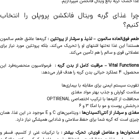
غذا خشک گربه بالغ ویتال فانکشن میپردازیم.
چرا غذای گربه ویتال فانکشن پروپلن را انتخاب
کنیم؟
عم فوق‌العاده سالمون – لذیذ و سرشار از پروتئین :
گربه‌ها عاشق طعم سالمون
هستند! این غذا نه‌تنها اشتهای او را تحریک می‌کند، بلکه پروتئین مورد نیاز برای
عضلاتی قوی و سالم را هم تأمین می‌کند.
Vital Function – مراقبت کامل از بدن گربه :
فرمولاسیون منحصر‌به‌فرد این
محصول، 4 عملکرد حیاتی بدن گربه را هدف قرار می‌دهد:
تقویت سیستم ایمنی برای مقابله با بیماری‌ها
سلامت گوارش و جذب بهتر مواد مغذی
محافظت از کلیه‌ها با ترکیب اختصاصی OPTIRENAL
درخشش پوست و مو با امگا 3 و 6
غذی و سرشار از آنتی‌اکسیدان‌ها :
ویتامین‌های C و E موجود در این غذا، همان
چیزی است که گربه شما برای حفظ سلامتی و شادابی همیشگی نیاز دارد.
ستخوان‌ها و مفاصل قوی‌تر، تحرک بیشتر :
با ترکیبات غنی از کلسیم، فسفر و