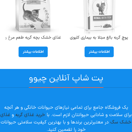
پوچ گربه بالغ مبتلا به بیماری کلیوی
غذای خشک بچه گربه طعم مرغ و
طعم ماهی مدل رنال رویال کنین وزن
هویج کیتن هپی کت ( kitten
85 گرم Renal With Fish
Geflugel) وزن 1/3 کیلوگرم
اطلاعات بیشتر
اطلاعات بیشتر
پت شاپ آنلاین چیوو
یک فروشگاه جامع برای تمامی نیازهای حیوانات خانگی و هر آنچه
برای سلامت و شادابی حیوانتان لازم است. با
خرید غذای گربه
و
غذای
خشک سگ
در معتبرترین برندها و با بهترین کیفیت سلامتی حیوانات
خود را تضمین کنید.