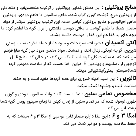
منابع پروتئینی :
این دستور غذایی پروتئینی از ترکیب منحصربفرد و متعادلی
از پروتئین مرغ، گوشت گوزن کباب شده، ماهی سالمون با طعم دودی، پروتئین
ماهی اقیانوسی و منابع پروتئین گیاهی است. این ترکیب پروتئینی سرشار از مواد
مغذی همراه با طعم گوشت با بافتی دوست داشتنی را برای گربه ها فراهم کرده تا
بچه های بد غذا هم این غذا را دوست داشته باشند.
آنتی اکسیدان :
حبوبات، سبزیجات و میوه ها، از جمله نخود، سیب زمینی
شیرین، گوجه فرنگی، زغال اخته و تمشک، مواد مغذی مرود نیاز گربه هارا فراهم
می کنند که به سلامت کلی گربه شما کمک می کند، در حالی که سطح قابل
توجهی از ، سلنیوم و ویتامین E دراین غذا هست که از سلامت عمومی گربه
شما(سیستم ایمنی)پشتیبانی میکند.
تائورین :
این اسید آمینه ضروری برای همه گربه‌ها مفید است و به حفظ
سلامت قلب و چشم‌ها کمک میکند.
مخصوص تمامی سنین :
غذا تیست آف د وایلد سالمون دودی و گوزن
طوری فرموله شده که در تمام سنین از زمان کیتن تا زمان سینیور بودن گربه شما
پشتیبانی می کند.
امگا 3 و 6 :
این غذا دارای مقدار قابل توجهی از امگا 3 و 6 میباشد که به
حفظ سلامت پوست و مو نیز کمک می کند.