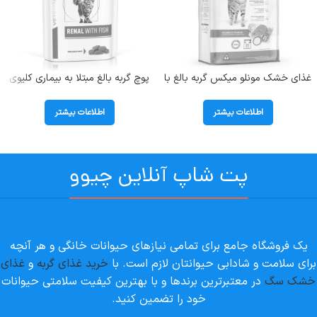
غذای خشک مونلو میکس گربه بالغ با
پوچ گربه بالغ مبتلا به بیماری کلیوی
طعم مرغ و تن و سالمون (Monello
طعم ماهی مدل رنال رویال کنین وزن
Mix) وزن 1 کیلوگرم (بسته بندی
85 گرم Renal With Fish
اطلاعات بیشتر
اطلاعات بیشتر
اصلی)
پت شاپ آنلاین چیوو
یک فروشگاه جامع برای تمامی نیازهای حیوانات خانگی و هر آنچه
برای سلامت و شادابی حیوانتان لازم است. با
خرید غذای گربه
و
غذای
خشک سگ
در معتبرترین برندها و با بهترین کیفیت سلامتی حیوانات
خود را تضمین کنید.