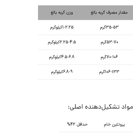
مقدار مصرف گربه بالغ
وزن گربه بالغ
35-53گرم
1-2.25کیلوگرم
53-70گرم
2.25-4.5کیلوگرم
70-106گرم
4.5-6.8کیلوگرم
106-133گرم
6.8-9کیلوگرم
مواد تشکیل‌دهنده اصلی:
پروتئین خام
حداقل 42%