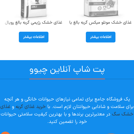
غذای خشک مونلو میکس گربه بالغ با
غذای خشک رژیمی گربه بالغ رویال
طعم مرغ و تن و سالمون (Monello
کنین ( Adult ) در وزن 2 کیلوگرم
Mix) وزن 1 کیلوگرم (بسته بندی
اطلاعات بیشتر
اطلاعات بیشتر
اصلی)
پت شاپ آنلاین چیوو
یک فروشگاه جامع برای تمامی نیازهای حیوانات خانگی و هر آنچه
برای سلامت و شادابی حیوانتان لازم است. با
خرید غذای گربه
و
غذای
خشک سگ
در معتبرترین برندها و با بهترین کیفیت سلامتی حیوانات
خود را تضمین کنید.