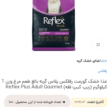
برای بزرگنمایی کلیک کنید
خانه
غذای خشک گربه
رفلکس
غذا خشک گورمت رفلکس پلاس گربه بالغ طعم مرغ وزن 1
کیلوگرم (زیپ کیپ فله) Reflex Plus Adult Gourmet
⏳
🔥 تعداد فروخته شده از این محصول :
100
تاریخ انقضاء:
2027/03