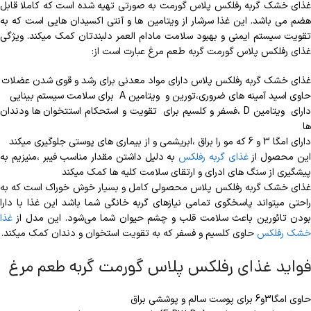
غذای خشک گربه رفلکس پلاس گورمت به صورتی تهیه شده است که کاملا قابل
هضم می باشد. این غذا سرشار از ویتامین ها و آنتی اکسیدان هایی است که به
تقویت سیستم ایمنی و بهبود سلامت مادام العمر دلبندتان کمک میکند. ویژگی
غذای رفلکس پلاس گورمت گربه طعم مرغ عبارت است از:
غذای خشک گربه رفلکس پلاس دارای مواد معدنی برای رشد و قوی شدن عضلات
حاوی اسید آمینه های ضروری،تورین و ویتامین A برای سلامت سیستم بینایی
دارای ویتامین D ،فسفر و کلسیم برای تقویت و استحکام استتخوان ها ودندان
ها
دارای امگا 3 و 6 که مو را براق ،ابریشمی و از بیماری های پوستی جلوگیری میکند
ین محصول از
غذای گربه رفلکس
به دلیل داشتن مقدار مناسب فیبر ،منیزیم به
پیشگیری از سنگ های ادرای و ارتقای سلامت کلیه ها کمک میکند
غذای خشک گربه رفلکس پلاس محصولی کامل و بسیار خوش خوراک است که به
راحتی میتواند پاسخگوی تمامی نیازهای گربه خانگی شما باشد این غذا با دارا
بودن تائورین باعث سلامت قلب و چشم حیوان شما می‌شود. این مدل از
غذا
خشک رفلکس
حاوی کلسیم و فسفر که به تقویت استخوان و دندان کمک میکند.
فواید غذای رفلکس پلاس گورمت گربه طعم مرغ
حاوی امگا3و6 برای پوست سالم و پوششی براق