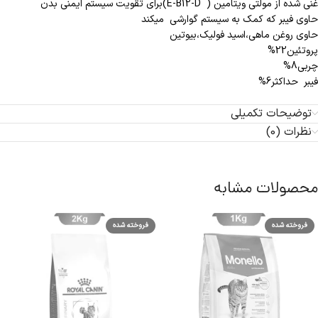
غنی شده از مولتی ویتامین ( E-B12-D)برای تقویت سیستم ایمنی بدن
حاوی فیبر که کمک به سیستم گوارشی میکند
حاوی روغن ماهی،اسید فولیک،بیوتین
پروتئین22%
چربی8%
فیبر حداکثر6%
توضیحات تکمیلی
نظرات (0)
محصولات مشابه
فروخته شده
فروخته شده