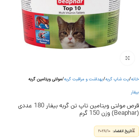
برای بزرگنمایی کلیک کنید
خانه
پت شاپ گربه
بهداشت و مراقبت گربه
مولتی ویتامین گربه
بیفار
قرص مولتی ویتامین تاپ تن گربه بیفار 180 عددی
(Beaphar) وزن 150 گرم
⏳
تاریخ انقضاء:
2028/10