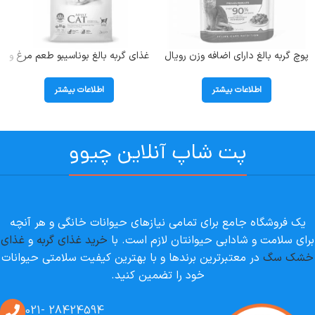
پوچ گربه بالغ دارای اضافه وزن رویال
غذای گربه بالغ بوناسیبو طعم مرغ و
کنین (Light Weight) وزن 85 گرم
ماهی و برنج؛ 2 کیلوگرم
اطلاعات بیشتر
اطلاعات بیشتر
پت شاپ آنلاین چیوو
یک فروشگاه جامع برای تمامی نیازهای حیوانات خانگی و هر آنچه
برای سلامت و شادابی حیوانتان لازم است. با
خرید غذای گربه
و
غذای
خشک سگ
در معتبرترین برندها و با بهترین کیفیت سلامتی حیوانات
خود را تضمین کنید.
28424594 -021