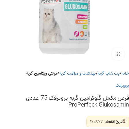
برای بزرگنمایی کلیک کنید
خانه
پت شاپ گربه
بهداشت و مراقبت گربه
مولتی ویتامین گربه
پروپرفک
قرص مکمل گلوکزامین گربه پروپرفک 75 عددی
ProPerfeck Glukosamin
⏳
تاریخ انقضاء:
2028/07