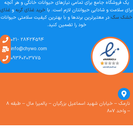
یک فروشگاه جامع برای تمامی نیازهای حیوانات خانگی و هر آنچه
برای سلامت و شادابی حیوانتان لازم است. با
خرید غذای گربه
و
غذای
خشک سگ
در معتبرترین برندها و با بهترین کیفیت سلامتی حیوانات
خود را تضمین کنید.
28424594 -021
info@chywo.com
09360203775
نارمک – خیابان شهید اسماعیل بزرگیان – پالمیرا مال – طبقه ۸
– واحد ۸۰۷