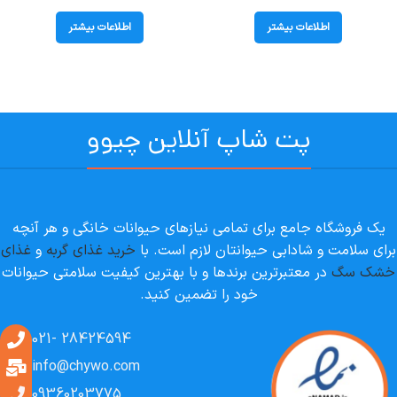
طعم بوقلمون وزن 400 گرم(Shayer)
در ژله وزن 90 گرم (Shayer)
اطلاعات بیشتر
اطلاعات بیشتر
پت شاپ آنلاین چیوو
یک فروشگاه جامع برای تمامی نیازهای حیوانات خانگی و هر آنچه
برای سلامت و شادابی حیوانتان لازم است. با
خرید غذای گربه
و
غذای
خشک سگ
در معتبرترین برندها و با بهترین کیفیت سلامتی حیوانات
خود را تضمین کنید.
28424594 -021
info@chywo.com
09360203775