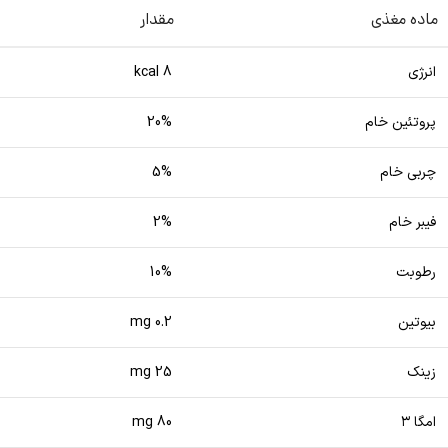
ماده مغذی
مقدار
انرژی
8 kcal
پروتئین خام
20%
چربی خام
5%
فیبر خام
2%
رطوبت
10%
بیوتین
0.2 mg
زینک
25 mg
امگا ۳
80 mg