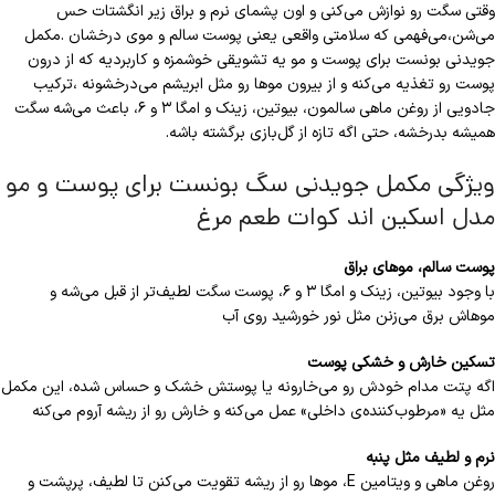
وقتی سگت رو نوازش می‌کنی و اون پشمای نرم و براق زیر انگشتات حس
می‌شن،می‌فهمی که سلامتی واقعی یعنی پوست سالم و موی درخشان .مکمل
جویدنی بونست برای پوست و مو یه تشویقی خوشمزه و کاربردیه که از درون
پوست رو تغذیه می‌کنه و از بیرون موها رو مثل ابریشم می‌درخشونه ،ترکیب
جادویی از روغن ماهی سالمون، بیوتین، زینک و امگا ۳ و ۶، باعث می‌شه سگت
همیشه بدرخشه، حتی اگه تازه از گل‌بازی برگشته باشه.
ویژگی‌ مکمل جویدنی سگ بونست برای پوست و مو
مدل اسکین اند کوات طعم مرغ
پوست سالم، موهای براق
با وجود بیوتین، زینک و امگا ۳ و ۶، پوست سگت لطیف‌تر از قبل می‌شه و
موهاش برق می‌زنن مثل نور خورشید روی آب
تسکین خارش و خشکی پوست
اگه پتت مدام خودش رو می‌خارونه یا پوستش خشک و حساس شده، این مکمل
مثل یه «مرطوب‌کننده‌ی داخلی» عمل می‌کنه و خارش رو از ریشه آروم می‌کنه
نرم و لطیف مثل پنبه
روغن ماهی و ویتامین E، موها رو از ریشه تقویت می‌کنن تا لطیف، پرپشت و