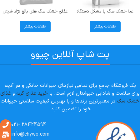
غذا خشک سگ با مشکل دستگاه
غذای خشک سگ های بالغ نژاد شیتزو
ادراری و سنگ مثانه رویال کنین
رویال کنین ( Shih tzu ) وزن 1.5
(Urinary SO) وزن 2 کیلوگرم
کیلوگرم
اطلاعات بیشتر
اطلاعات بیشتر
پت شاپ آنلاین چیوو
یک فروشگاه جامع برای تمامی نیازهای حیوانات خانگی و هر آنچه
برای سلامت و شادابی حیوانتان لازم است. با
خرید غذای گربه
و
غذای
خشک سگ
در معتبرترین برندها و با بهترین کیفیت سلامتی حیوانات
خود را تضمین کنید.
28424594 -021
info@chywo.com