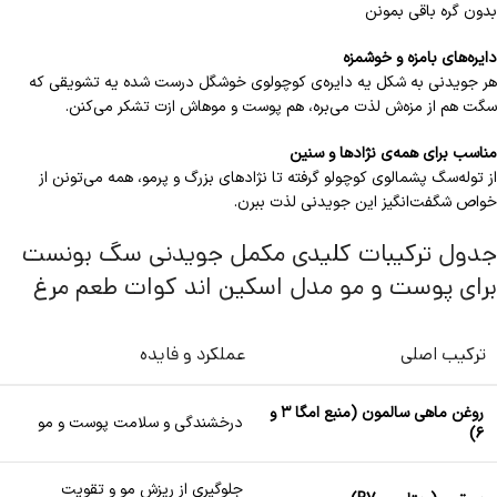
بدون گره باقی بمونن
دایره‌های بامزه و خوشمزه
هر جویدنی به شکل یه دایره‌ی کوچولوی خوشگل درست شده یه تشویقی که
سگت هم از مزه‌ش لذت می‌بره، هم پوست و موهاش ازت تشکر می‌کنن.
مناسب برای همه‌ی نژادها و سنین
از توله‌سگ پشمالوی کوچولو گرفته تا نژادهای بزرگ و پرمو، همه می‌تونن از
خواص شگفت‌انگیز این جویدنی لذت ببرن.
جدول ترکیبات کلیدی مکمل جویدنی سگ بونست
برای پوست و مو مدل اسکین اند کوات طعم مرغ
ترکیب اصلی
عملکرد و فایده
روغن ماهی سالمون (منبع امگا ۳ و
درخشندگی و سلامت پوست و مو
۶)
جلوگیری از ریزش مو و تقویت