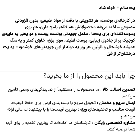
پت سالم = خونه شاد
در کارخانه‌ی بونست، هر تشویقی با دقت از مواد طبیعی، بدون افزودنی
مصنوعی ساخته می‌شه محصولاتش هم ظاهر بامزه دارن، هم بوی
وسوسه‌کننده‌ای برای پت‌ها . مکمل جویدنی بونست پوست و مو یعنی یه دایره‌ی
کوچیک پر از جادوی زیبایی، پوست لطیف، موی براق، خارش کمتر و یه سگ
همیشه خوشحال و نازنین .هر روز یه دونه از این جویدنی‌های خوشمزه = یه پت
درخشان‌تر از قبل.
چرا باید این محصول را از ما بخرید؟
تضمین اصالت کالا :
ما محصولات را مستقیماً از نمایندگی‌های رسمی تأمین
می‌کنیم.
ارسال سریع و مطمئن :
تحویل سریع با بسته‌بندی ایمن برای حفظ کیفیت.
قیمت مناسب و تخفیف‌های ویژه :
بهترین قیمت‌ها را با پیشنهادات عالی ارائه
می‌دهیم.
مشاوره تخصصی رایگان :
کارشناسان ما آماده‌اند تا بهترین تغذیه را برای گربه
شما توصیه کنند.