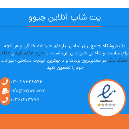
پت شاپ آنلاین چیوو
یک فروشگاه جامع برای تمامی نیازهای حیوانات خانگی و هر آنچه
برای سلامت و شادابی حیوانتان لازم است. با
خرید غذای گربه
و
غذای
خشک سگ
در معتبرترین برندها و با بهترین کیفیت سلامتی حیوانات
خود را تضمین کنید.
28424594 -021
info@chywo.com
09360203775