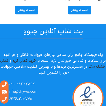
رویال کنین (Exigent) وزن 85 گرم
رویال کنین (Diabetic) وزن 1.5
کیلوگرم
اطلاعات بیشتر
اطلاعات بیشتر
پت شاپ آنلاین چیوو
یک فروشگاه جامع برای تمامی نیازهای حیوانات خانگی و هر آنچه
برای سلامت و شادابی حیوانتان لازم است. با
خرید غذای گربه
و
غذای
خشک سگ
در معتبرترین برندها و با بهترین کیفیت سلامتی حیوانات
خود را تضمین کنید.
28424594 -021
info@chywo.com
09360203775