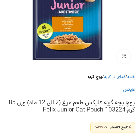
برای بزرگنمایی کلیک کنید
خانه
غذای تر گربه
پوچ گربه
فلیکس
پوچ بچه گربه فلیکس طعم مرغ (2 الی 12 ماه) وزن 85
گرم 103224 Felix Junior Cat Pouch
⏳
تاریخ انقضاء:
2027/07