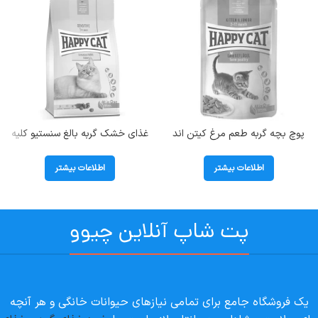
پوچ بچه گربه طعم مرغ کیتن اند
غذای خشک گربه بالغ سنستیو کلیه
جونیور هپی کت (Kitten &Junior)
هپی کت (Sensitive Kidney) وزن
وزن 85 گرم
1/3 کیلوگرم
اطلاعات بیشتر
اطلاعات بیشتر
پت شاپ آنلاین چیوو
یک فروشگاه جامع برای تمامی نیازهای حیوانات خانگی و هر آنچه