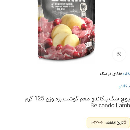
برای بزرگنمایی کلیک کنید
خانه
غذای تر سگ
بلکاندو
پوچ سگ بلکاندو طعم گوشت بره وزن 125 گرم
Belcando Lamb
⏳
تاریخ انقضاء:
2027/04