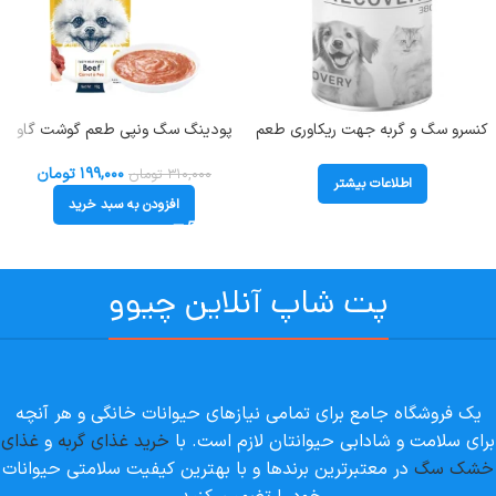
کنسرو سگ و گربه جهت ریکاوری طعم
پودینگ سگ ونپی طعم گوشت گاو
مرغ و ماهی پت آلپین (Pet Alpin)
حاوی هویج و نخودفرنگی وزن 90 گرم
وزن 380 گرم کد 110014
Wanpy Dog Tasty Meat Paste
۱۹۹,۰۰۰
تومان
۳۱۰,۰۰۰
تومان
اطلاعات بیشتر
Beef
افزودن به سبد خرید
پت شاپ آنلاین چیوو
یک فروشگاه جامع برای تمامی نیازهای حیوانات خانگی و هر آنچه
برای سلامت و شادابی حیوانتان لازم است. با
خرید غذای گربه
و
غذای
خشک سگ
در معتبرترین برندها و با بهترین کیفیت سلامتی حیوانات