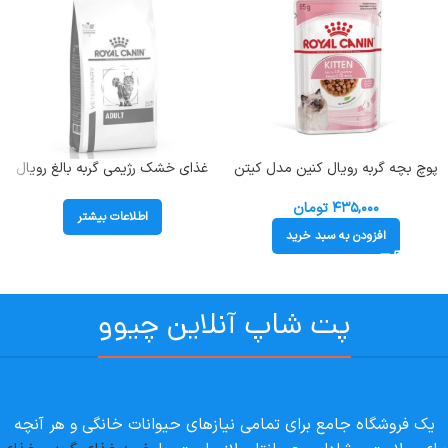
پوچ بچه گربه رویال کنین مدل کیتن
غذای خشک رژیمی گربه بالغ رویال
طعم مرغ وزن 85 گرم Royal Canin
کنین ( Adult ) در وزن 2 کیلوگرم
Kitten
۴۳۵,۰۰۰
تومان
اطلاعات بیشتر
افزودن به سبد خرید
پت شاپ آنلاین چیوو
یک فروشگاه جامع برای تمامی نیازهای حیوانات خانگی و هر آنچه