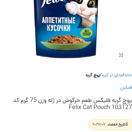
برای بزرگنمایی کلیک کنید
خانه
غذای تر گربه
پوچ گربه
فلیکس
پوچ گربه فلیکس طعم خرگوش در ژله وزن 75 گرم کد
103127 Felix Cat Pouch
⏳
تاریخ انقضاء:
2027/09