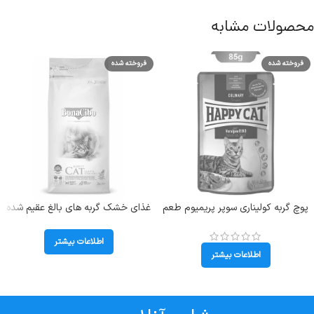
محصولات مشابه
فروخته شده
فروخته شده
پوچ گربه کولیناری سوپر پریمیوم طعم
غذای خشک گربه های بالغ عقیم شده
گوشت گاو هپی کت (Bavarian
دارای اضافه وزن بوناسیبو
Beef) وزن 85 گرم
(Sterilised) وزن 2 کیلوگرم
اطلاعات بیشتر
اطلاعات بیشتر