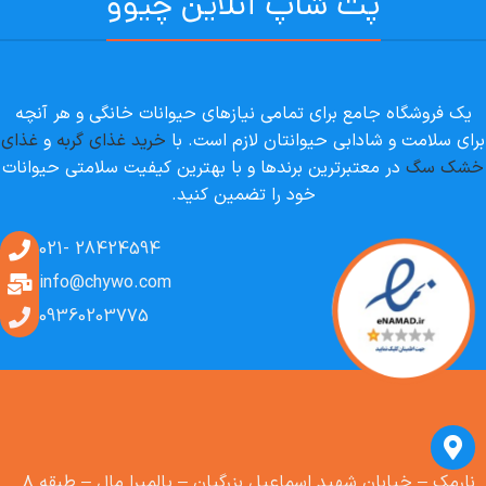
پت شاپ آنلاین چیوو
یک فروشگاه جامع برای تمامی نیازهای حیوانات خانگی و هر آنچه
برای سلامت و شادابی حیوانتان لازم است. با
خرید غذای گربه
و
غذای
خشک سگ
در معتبرترین برندها و با بهترین کیفیت سلامتی حیوانات
خود را تضمین کنید.
28424594 -021
info@chywo.com
09360203775
نارمک – خیابان شهید اسماعیل بزرگیان – پالمیرا مال – طبقه ۸