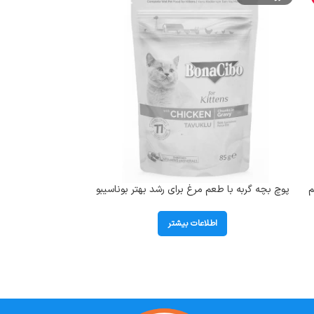
م
پوچ بچه گربه با طعم مرغ برای رشد بهتر بوناسیبو
(Kitten) وزن 85 گرم
اطلاعات بیشتر
ا