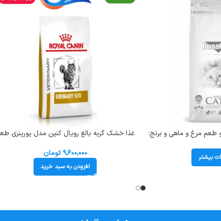
و طعم مرغ و ماهی و برنج؛
غذا خشک گربه بالغ رویال کنین مدل یورینری طع
مرغ (مشکلات ادراری) وزن 1/5 کیلوگرم Royal
Canin Urinary S/O
۹,۶۰۰,۰۰۰
تومان
ات بیشتر
افزودن به سبد خرید