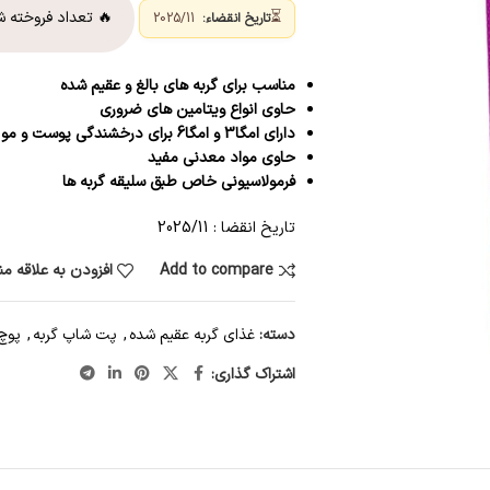
⏳
🔥 تعداد فروخته 
تاریخ انقضاء:
2025/11
مناسب برای گربه های بالغ و عقیم شده
حاوی انواع ویتامین های ضروری
دارای امگا3 و امگا6 برای درخشندگی پوست و مو
حاوی مواد معدنی مفید
فرمولاسیونی خاص طبق سلیقه گربه ها
تاریخ انقضا : 2025/11
Add to compare
افزودن به علاقه م
دسته:
غذای گربه عقیم شده
,
پت شاپ گربه
,
پوچ 
اشتراک گذاری: