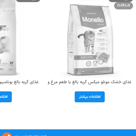
2026/07
غذای خشک مونلو میکس گربه بالغ با طعم مرغ و
غذای گربه بالغ بوناسیب
تن و سالمون (Monello Mix) وزن 1 کیلوگرم (بسته
2 کیلوگرم
بندی اصلی)
اطلاعات بیشتر
اطلاع