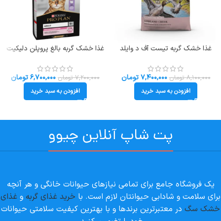
غذا خشک گربه تیست آف د وایلد
غذا خشک گربه بالغ پروپلن دلیکیت
طعم بلدرچین و اردک وزن 2 کیلوگرم
دایجستشن طعم بوقلمون وزن 1.5
Taste Of The Wild LC
کیلوگرم ProPlan Delicate
Digestion
۷,۴۰۰,۰۰۰
تومان
۶,۷۰۰,۰۰۰
تومان
۸,۱۰۰,۰۰۰
تومان
۷,۲۰۰,۰۰۰
تومان
افزودن به سبد خرید
افزودن به سبد خرید
پت شاپ آنلاین چیوو
یک فروشگاه جامع برای تمامی نیازهای حیوانات خانگی و هر آنچه
برای سلامت و شادابی حیوانتان لازم است. با
خرید غذای گربه
و
غذای
خشک سگ
در معتبرترین برندها و با بهترین کیفیت سلامتی حیوانات