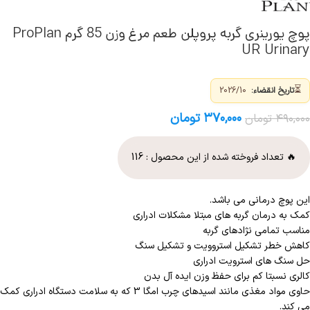
پوچ یورینری گربه پروپلن طعم مرغ وزن 85 گرم ProPlan
UR Urinary
⏳
تاریخ انقضاء:
2026/10
۳۷۰,۰۰۰
تومان
۴۹۰,۰۰۰
تومان
🔥 تعداد فروخته شده از این محصول :
116
این پوچ درمانی می باشد.
کمک به درمان گربه های مبتلا مشکلات ادراری
مناسب تمامی نژادهای گربه
کاهش خطر تشکیل استروویت و تشکیل سنگ
حل سنگ های استرویت ادراری
کالری نسبتا کم ​​برای حفظ وزن ایده آل بدن
حاوی مواد مغذی مانند اسیدهای چرب امگا 3 که به سلامت دستگاه ادراری کمک
می کند.