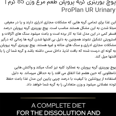
پوچ یورینری گربه پروپلن طعم مرغ وزن 85 گرم |
ProPlan UR Urinary
این غذا برای تمامی گربه هایی که مشکلات مجاری ادراری دارند و یا در معرض
مبتلا شدن به این مشکل هستند مناسب است. پوچ یورینری گربه پروپلن درصد
فسفر کمی در این مدل غذا به کار برده است و باعث میشود سنگ های اگزالات و
استرویتی تشکیل نشوند همچنین به دلیل بی اشتها شدن گربه ها زمانی که درگیر
مشکلات مجاری ادراری و سنگ های مثانه و غیره هستند. پوچ یورینری گربه پروپلن
به گونه ای درست شده که بافت لذیذ داخل سس داشته باشد و گربه شما آن را با
اشتها میل کند.
پوچ یورینری گربه پروپلن به عملکرد کلیه نیز کمک میکند و واکنش هایی
نامطلوبی که حین هضم غذا اتفاق می افتد را به حداقل میرساند. به دلیل
استفاده از پروتتئین با کیفیت با درصد چربی پایین این مدل غذا باعث حفظ
توده عضلانی میشود و وزن متعادلی را به گربه شما خواهد داد.