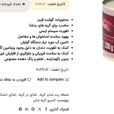
⏳
🔥 تعداد فروخته 
تاریخ انقضاء:
2026/02
محتویات: گوشت قرمز
مناسب برای گربه های بدغذا
تقویت سیستم ایمنی
بهبود سلامت استخوان ها و مفاصل
تامین آب مورد نیاز دستگاه گوارش
کمک به تقویت دندان به دلیل وجود ویتامین D
کمک به سلامت فیزیکی و جلوگیری از افزایش غیر
بدون نگهدارنده ، طعم و رنگ دهنده مصنوعی
تاریخ انقضا : 2026/02
Add to compare
افزودن به علاقه م
دسته:
پت شاپ گربه
,
غذای تر گربه
,
غذای خشک 
برچسب:
کنسرو گربه شایر
اشتراک گذاری: