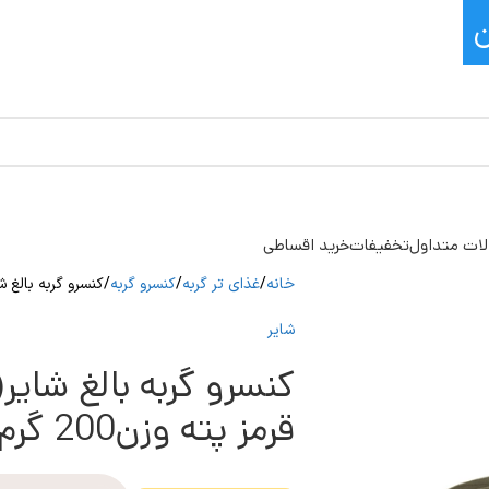
ات متداول
تخفیفات
خرید اقساطی
خانه
غذای تر گربه
کنسرو گربه
کنسرو گربه بالغ شایر(Shayer)باطعم گوشت قرمز پت
شایر
قرمز پته وزن200 گرم