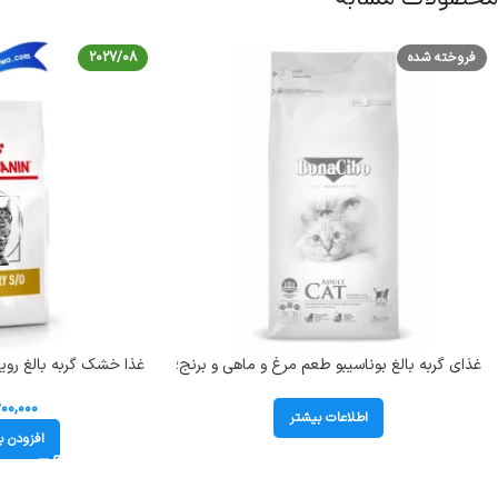
فروخته شده
2027/08
غذای گربه بالغ بوناسیبو طعم مرغ و ماهی و برنج؛
غذا خشک گربه بالغ روی
2 کیلوگرم
ary S/O
۶۰۰,۰۰۰
اطلاعات بیشتر
افزودن ب