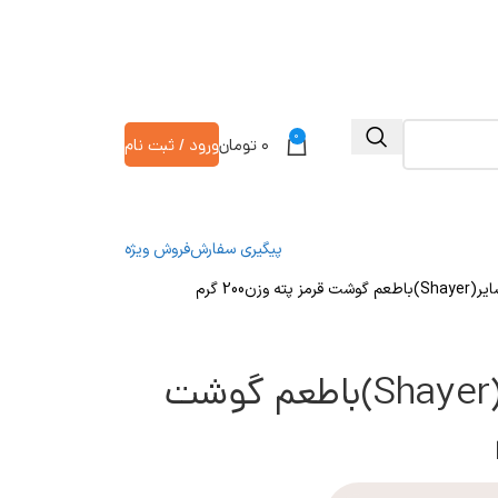
0
۰
تومان
ورود / ثبت نام
پیگیری سفارش
فروش ویژه
ه وزن200 گرم
کنسرو گربه بالغ شایر(Shayer)باطعم گوشت