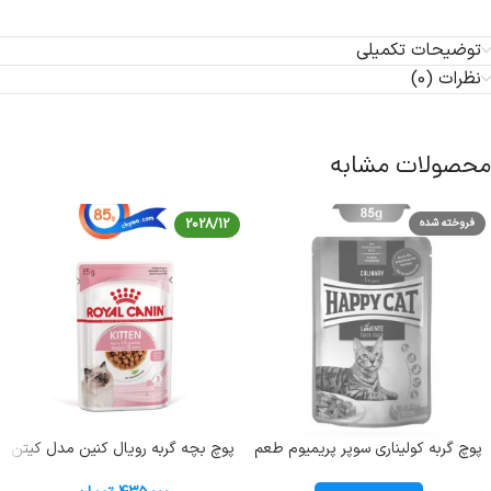
توضیحات تکمیلی
نظرات (0)
محصولات مشابه
فروخته شده
2028/12
پوچ گربه کولیناری سوپر پریمیوم طعم
پوچ بچه گربه رویال کنین مدل کیتن
اردک هپی کت (Culinary Duck) وزن
طعم مرغ وزن 85 گرم Royal Canin
85 گرم
Kitten