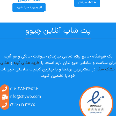
۴۳۵,۰۰۰
تومان
اطلاعات بیشتر
افزودن به سبد خرید
پت شاپ آنلاین چیوو
یک فروشگاه جامع برای تمامی نیازهای حیوانات خانگی و هر آنچه
برای سلامت و شادابی حیوانتان لازم است. با
خرید غذای گربه
و
غذای
خشک سگ
در معتبرترین برندها و با بهترین کیفیت سلامتی حیوانات
خود را تضمین کنید.
28424594 -021
info@chywo.com
09360203775