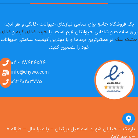
یک فروشگاه جامع برای تمامی نیازهای حیوانات خانگی و هر آنچه
برای سلامت و شادابی حیوانتان لازم است. با
خرید غذای گربه
و
غذای
خشک سگ
در معتبرترین برندها و با بهترین کیفیت سلامتی حیوانات
خود را تضمین کنید.
28424594 -021
info@chywo.com
09360203775
نارمک – خیابان شهید اسماعیل بزرگیان – پالمیرا مال – طبقه ۸
– واحد ۸۰۷