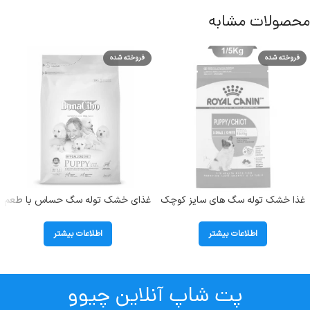
محصولات مشابه
فروخته شده
فروخته شده
غذا خشک توله سگ های سایز کوچک
غذای خشک توله سگ حساس با طعم
(تا وزن 4 کیلوگرم) رویال کنین (X
بره و برنج برای بهبود رشد بوناسیبو
Small Puppy) وزن 1.5 کیلوگرم
(Hypoallergenic Puppy) وزن 3
اطلاعات بیشتر
اطلاعات بیشتر
کیلوگرم
پت شاپ آنلاین چیوو