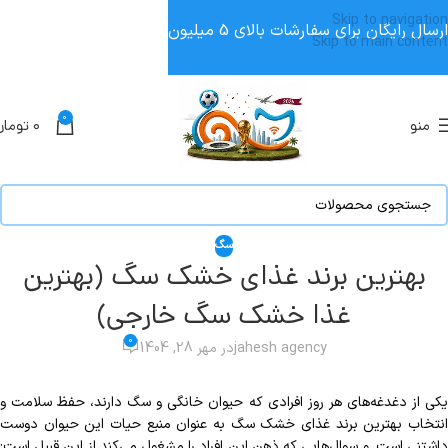
Skip to navigation
ارسال رایگان برای سفارشات بالای 5 میلیون
Skip to main content
0
منو
۰
تومان
سگ
بهترین برند غذای خشک سگ (بهترین
غذا خشک سگ خارجی)
0
jahesh agency
در مهر 28, 1404
یکی از دغدغه‌های هر روز افرادی که حیوان خانگی و سگ دارند، حفظ سلامت و
انتخاب بهترین برند غذای خشک سگ به عنوان منبع حیات این حیوان دوست
داشتنی است. و سوال‌هایی که ذهن این افراد را مشغول می‌کند از این قبیل است: