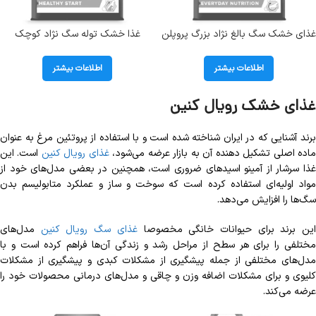
غذای خشک سگ بالغ نژاد بزرگ پروپلن
غذا خشک توله سگ نژاد کوچک
طعم مرغ وزن 14 کیلوگرم PRO PLAN
(استارتر) پروپلن طعم مرغ وزن 1
Large Robust Adult
کیلوگرم (فله) ProPlan Puppy
اطلاعات بیشتر
اطلاعات بیشتر
Healthy Start
غذای خشک رویال کنین
برند آشنایی که در ایران شناخته شده است و با استفاده از پروتئین مرغ به عنوان
اده اصلی تشکیل دهنده آن به بازار عرضه می‌شود،
غذای رویال کنین
است. این
غذا سرشار از آمینو اسیدهای ضروری است، همچنین در بعضی مدل‌های خود از
مواد اولیه‌ای استفاده کرده است که سوخت و ساز و عملکرد متابولیسم بدن
سگ‌ها را افزایش می‌دهد.
ین برند برای حیوانات خانگی مخصوصا
غذای سگ رویال کنین
مدل‌های
مختلفی را برای هر سطح از مراحل رشد و زندگی آن‌ها فراهم کرده است و با
مدل‌های مختلفی از جمله پیشگیری از مشکلات کبدی و پیشگیری از مشکلات
کلیوی و برای مشکلات اضافه وزن و چاقی و مدل‌های درمانی محصولات خود را
عرضه می‌کند.