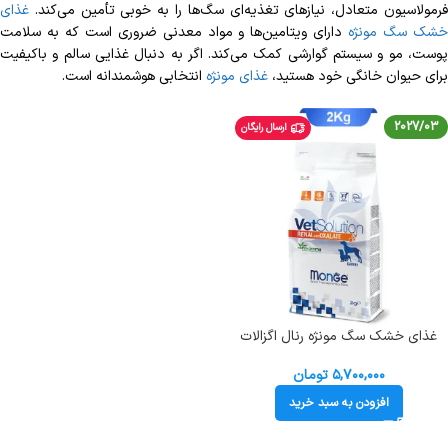
فرمولاسیون متعادل، نیازهای تغذیه‌ای سگ‌ها را به خوبی تأمین می‌کند.
غذای
شک سگ مونژه
دارای ویتامین‌ها و مواد معدنی ضروری است که به سلامت
پوست، مو و سیستم گوارشی کمک می‌کند. اگر به دنبال غذایی سالم و باکیفیت
برای حیوان خانگی خود هستید،
غذای مونژه
انتخابی هوشمندانه است.
2027/03
ارسال رایگان
غذای خشک سگ مونژه رنال اگزالات
طعم مرغ وزن 2 کیلوگرم Monge
VetSolution Renal Oxalate
۵,۷۰۰,۰۰۰
تومان
افزودن به سبد خرید