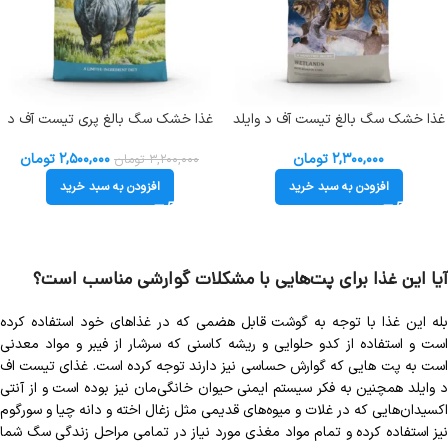
غذا خشک سگ بالغ تیست آف د وایلد
غذا خشک سگ بالغ پری تیست آف د
طعم میکس پرندگان وحشی (زیپ
وایلد طعم گوشت گاو (زیپ کیپ فله)
کیپ فله) Taste of the Wild W
Taste of the Wild Prey
۲,۳۰۰,۰۰۰
تومان
۲,۵۰۰,۰۰۰
تومان
۳,۲۰۰,۰۰۰
تومان
افزودن به سبد خرید
افزودن به سبد خرید
آیا این غذا برای پت‌هایی با مشکلات گوارشی مناسب است؟
بله این غذا با توجه به گوشت قابل هضمی که در غذاهای خود استفاده کرده
است و استفاده از کدو حلوایی و ریشه کاسنی که سرشار از فیبر و مواد معدنی
است به پت هایی که گوارش حساسی نیز دارند توجه کرده است. غذای تیست اف
د وایلد همچنین به فکر سیستم ایمنی حیوان خانگی‌مان نیز بوده است و از آنتی
اکسیدان‌هایی که در غلات و میوه‌های قدیمی مثل زغال اخته و دانه چیا و سورگوم
نیز استفاده کرده و تمام مواد مغذی مورد نیاز در تمامی مراحل زندگی سگ شما