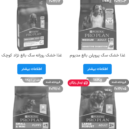
2026/12
2026/03
غذا خشک سگ پروپلن بالغ مدیوم
غذا خشک روزانه سگ بالغ نژاد کوچک
ادالت (گوارش حساس) طعم بره وزن
پروپلن وزن 3 کیلوگرم ProPlan Small
14 کیلوگرم PRO PLAN Medium
and Mini Everyday Nutrition
اطلاعات بیشتر
اطلاعات بیشتر
Adult Sensitive Digestion
فروخته شده
فروخته شده
ارسال رایگان
2027/01
2026/05