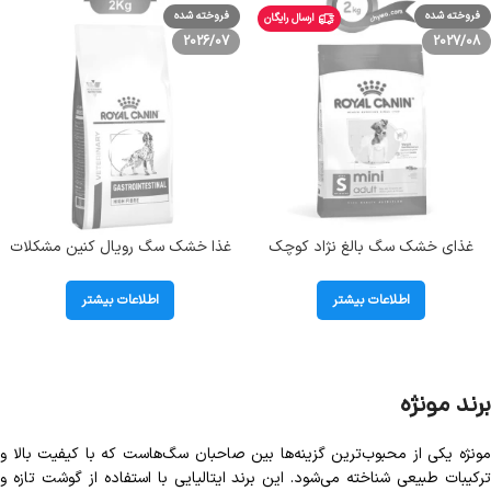
فروخته شده
فروخته شده
ارسال رایگان
2026/07
2027/08
غذای خشک سگ بالغ نژاد کوچک
غذا خشک سگ رویال کنین مشکلات
رویال کنین مدل مینی ادالت طعم مرغ
دستگاه گوارشی حاوی فیبر بالا مدل
وزن 2 کیلوگرم Royal Canin Mini
گسترو Gastrointestinal High Fibre
اطلاعات بیشتر
اطلاعات بیشتر
Adult
برند مونژه
مونژه یکی از محبوب‌ترین گزینه‌ها بین صاحبان سگ‌هاست که با کیفیت بالا و
ترکیبات طبیعی شناخته می‌شود. این برند ایتالیایی با استفاده از گوشت تازه و