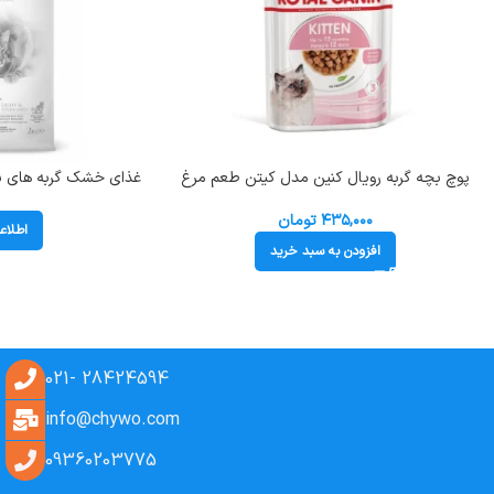
پوچ بچه گربه رویال کنین مدل کیتن طعم مرغ
غذای خشک گربه های با
وزن 85 گرم Royal Canin Kitten
وزن بوناسیبو (Sterilised) وزن 2 کیلوگرم
۴۳۵,۰۰۰
تومان
اطلاع
افزودن به سبد خرید
28424594 -021
info@chywo.com
09360203775