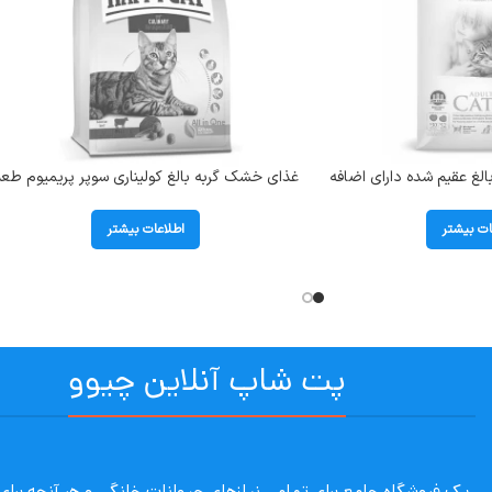
لغ عقیم شده دارای اضافه
غذای خشک گربه بالغ کولیناری سوپر پریمیوم طع
گوشت گاو هپی کت (Culinary Beef) وزن 1/3
کیلوگرم
ات بیشتر
اطلاعات بیشتر
پت شاپ آنلاین چیوو
یک فروشگاه جامع برای تمامی نیازهای حیوانات خانگی و هر آنچه برا