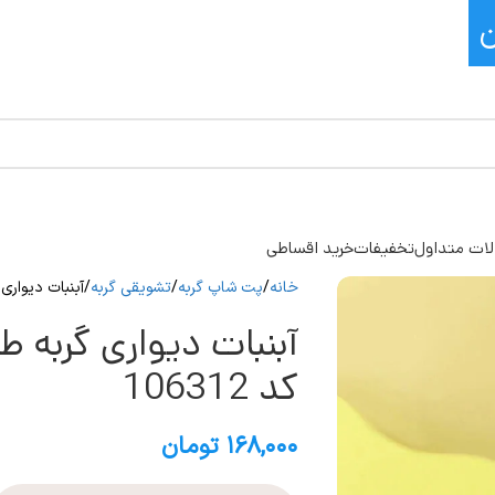
ات متداول
تخفیفات
خرید اقساطی
خانه
پت شاپ گربه
تشویقی گربه
آبنبات دیواری 
آبنبات دیواری گربه
کد 106312
۱۶۸,۰۰۰
تومان