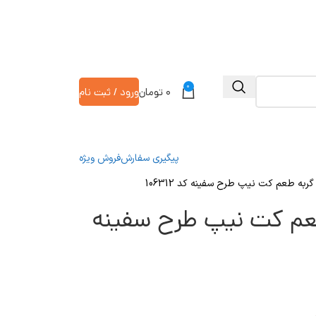
0
۰
تومان
ورود / ثبت نام
پیگیری سفارش
فروش ویژه
گربه طعم کت نیپ طرح سفینه کد 106312
 طعم کت نیپ طرح سفینه