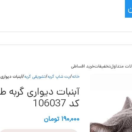
ات متداول
تخفیفات
خرید اقساطی
خانه
پت شاپ گربه
تشویقی گربه
آبنبات دیواری 
آبنبات دیواری گربه
کد 106037
۱۹۰,۰۰۰
تومان