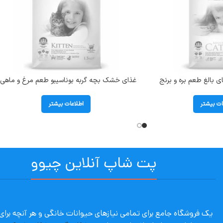
 بالغ طعم بره و برنج
غذای خشک بچه گربه بوناسیبو طعم مرغ و ماهی 
برنج (Kitten) وزن 1.5 کیلوگرم
ات بیشتر
اطلاعات بیشتر
پت شاپ آنلاین چیوو
یک فروشگاه جامع برای تمامی نیازهای حیوانات خانگی و هر آنچه برا