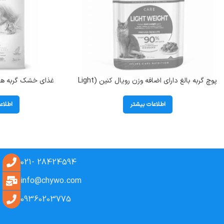
پوچ گربه بالغ دارای اضافه وزن رویال کنین (Light
غذای خشک گربه های
Weight) وزن 85 گرم
بوناسیبو (Adult) وزن 2 کیلوگرم
اطلاعات بیشتر
اطلاع
28424594 -021
info@chywo.com
09360203775