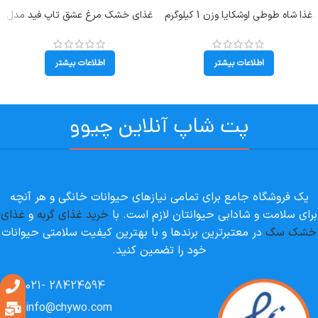
غذا شاه طوطی اوشکایا وزن 1 کیلوگرم
غذای خشک مرغ عشق تاپ فید مدل
Oshkaya Special Feed Nuts Mix
Budgie’s وزن 1 کیلوگرم
اطلاعات بیشتر
اطلاعات بیشتر
پت شاپ آنلاین چیوو
یک فروشگاه جامع برای تمامی نیازهای حیوانات خانگی و هر آنچه
برای سلامت و شادابی حیوانتان لازم است. با
خرید غذای گربه
و
غذای
خشک سگ
در معتبرترین برندها و با بهترین کیفیت سلامتی حیوانات
خود را تضمین کنید.
28424594 -021
info@chywo.com