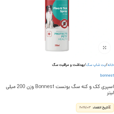
برای بزرگنمایی کلیک کنید
خانه
پت شاپ سگ
بهداشت و مراقبت سگ
bonnest
اسپری کک و کنه سگ بونست Bonnest وزن 200 میلی
لیتر
⏳
تاریخ انقضاء:
2028/03