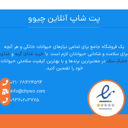
پت شاپ آنلاین چیوو
یک فروشگاه جامع برای تمامی نیازهای حیوانات خانگی و هر آنچه
برای سلامت و شادابی حیوانتان لازم است. با
خرید غذای گربه
و
غذای
خشک سگ
در معتبرترین برندها و با بهترین کیفیت سلامتی حیوانات
خود را تضمین کنید.
28424594 -021
info@chywo.com
09360203775