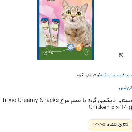
برای بزرگنمایی کلیک کنید
خانه
پت شاپ گربه
تشویقی گربه
تریکسی
بستنی تریکسی گربه با طعم مرغ Trixie Creamy Snacks
Chicken 5 × 14 g
⏳
تاریخ انقضاء:
2026/05