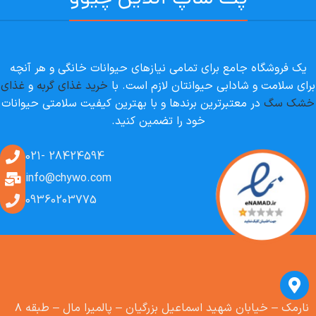
یک فروشگاه جامع برای تمامی نیازهای حیوانات خانگی و هر آنچه
برای سلامت و شادابی حیوانتان لازم است. با
خرید غذای گربه
و
غذای
خشک سگ
در معتبرترین برندها و با بهترین کیفیت سلامتی حیوانات
خود را تضمین کنید.
28424594 -021
info@chywo.com
09360203775
نارمک – خیابان شهید اسماعیل بزرگیان – پالمیرا مال – طبقه ۸