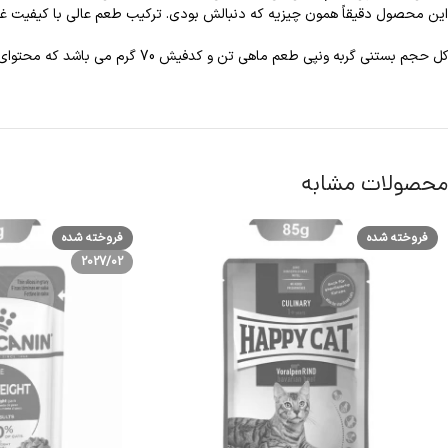
این محصول دقیقاً همون چیزیه که دنبالش بودی. ترکیب طعم عالی با کیفیت غذای
کل حجم بستنی گربه ونپی طعم ماهی تن و کدفیش 70 گرم می باشد که محتوای آن دارای 5 بستنی تکی ۱۴ گرمی است و باید در جای خنک و خشک نگهداری شود.
محصولات مشابه
فروخته شده
فروخته شده
2027/02