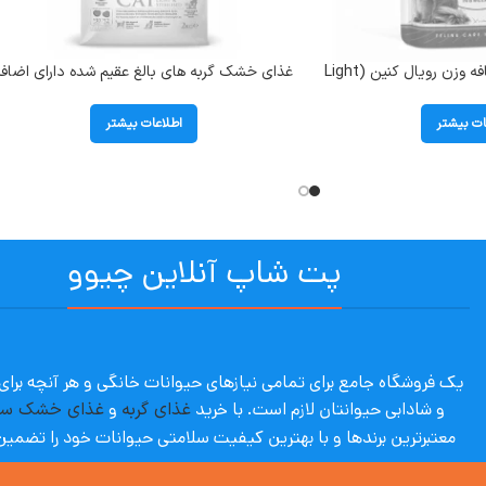
پوچ گربه بالغ دارای اضافه وزن رویال کنین (Light
غذای خشک گربه های بالغ عقیم شده دارای اضافه
وزن بوناسیبو (Sterilised) وزن 2 کیلوگرم
ات بیشتر
اطلاعات بیشتر
پت شاپ آنلاین چیوو
یک فروشگاه جامع برای تمامی نیازهای حیوانات خانگی و هر آنچه برا
و شادابی حیوانتان لازم است. با
خرید
غذای گربه
و
غذای خشک س
معتبرترین برندها و با بهترین کیفیت سلامتی حیوانات خود را تضمین