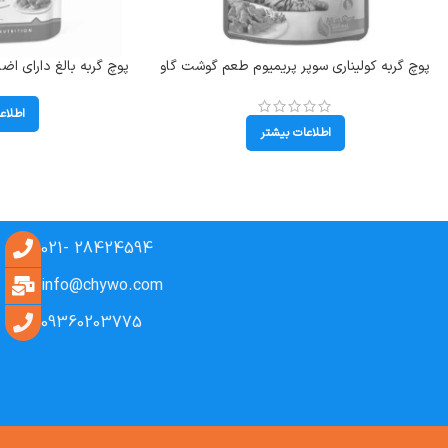
پوچ گربه کولیناری سوپر پریمیوم طعم گوشت گاو
هپی کت (Bavarian Beef) وزن 85 گرم
Weight) وزن 85 گرم
اطلاع
اطلاعات بیشتر
28424594 -021
info@chywo.com
09360203775