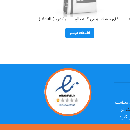
غذای خشک رژیمی گربه بالغ رویال کنین ( Adult )
غذای خشک گربه بالغ
در وزن 2 کیلوگرم
اطلاعات بیشتر
ا
ی سلامت
گ
در
 کنید.