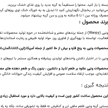
بسته را باز کنید، محتوا را مستقیماً به گربه بدید یا روی غذای خشک بریزید.
می‌توانید در یخچال نگهداریش کنید تا تبدیل به یه خوراک خنک توی روزهای گرم
مصرف روزانه بین ۱ تا 5 ساشه به وزن و سن گربه پیشنهاد میشود.
برند محصول :
فعالیت، توانسته با بهره‌گیری از فناوری روز، مواد اولیه طبیعی و رعایت استانداردها
محصولات ونپی به پنج قاره و بیش از ۵۰ کشور از جمله آمریکا،ژاپن،کانادا،آلمان،انگلستان،فرانسه،روسیه،کره و … صادر می شود
ونپی با در اختیار داشتن واحدهای تولیدی پیشرفته و همکاری مستمر با تیم‌های
محصولات ونپی علاوه بر طعم لذیذ و دلنشین ، بدون رنگ و طعم دهنده های مص
تغذیه‌ای، موجب ارتقاء سلامت عمومی و افزایش کیفیت زندگی حیوانات خانگی م
نتیجه گیری :
این محصول ساخت کشور چین است و کیفیت بالایی دارد و مورد استقبال زیادی از 
بستنی گربه ونپی طعم ماهی تن و کدفیش نه فقط یه تشویقی ساده، بلکه یه راه لذی