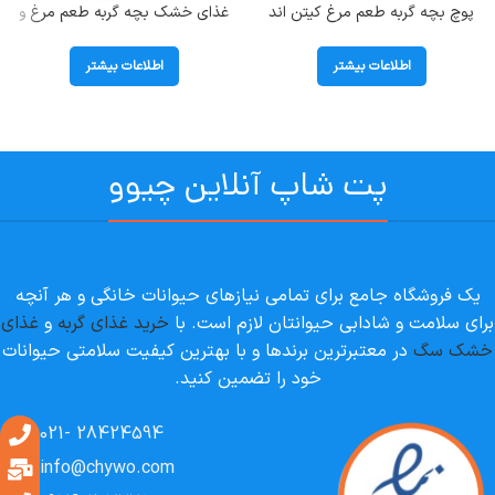
پوچ بچه گربه طعم مرغ کیتن اند
غذای خشک بچه گربه طعم مرغ و
جونیور هپی کت (Kitten &Junior)
هویج کیتن هپی کت ( kitten
وزن 85 گرم
Geflugel) وزن 1/3 کیلوگرم
اطلاعات بیشتر
اطلاعات بیشتر
پت شاپ آنلاین چیوو
یک فروشگاه جامع برای تمامی نیازهای حیوانات خانگی و هر آنچه
برای سلامت و شادابی حیوانتان لازم است. با
خرید غذای گربه
و
غذای
خشک سگ
در معتبرترین برندها و با بهترین کیفیت سلامتی حیوانات
خود را تضمین کنید.
28424594 -021
info@chywo.com