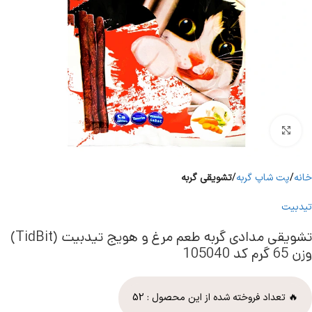
برای بزرگنمایی کلیک کنید
خانه
پت شاپ گربه
تشویقی گربه
تیدبیت
تشویقی مدادی گربه طعم مرغ و هویج تیدبیت (TidBit)
وزن 65 گرم کد 105040
🔥 تعداد فروخته شده از این محصول :
52