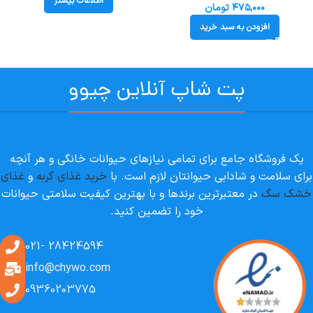
اطلاعات بیشتر
۴۷۵,۰۰۰
تومان
افزودن به سبد خرید
پت شاپ آنلاین چیوو
یک فروشگاه جامع برای تمامی نیازهای حیوانات خانگی و هر آنچه
برای سلامت و شادابی حیوانتان لازم است. با
خرید غذای گربه
و
غذای
خشک سگ
در معتبرترین برندها و با بهترین کیفیت سلامتی حیوانات
خود را تضمین کنید.
28424594 -021
info@chywo.com
09360203775