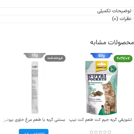
توضیحات تکمیلی
نظرات (0)
محصولات مشابه
2027/07
فروخته شده
تشویقی گربه جیم کت طعم کت نیپ
بستنی گربه با طعم مرغ حاوی بیوتین
حاوی مولتی ویتامین وزن 60 گرم
وینستون (Winston mit Hahnchen
GimCat Nutri Pockets
und biotin) وزن 15 گرم کد 108008