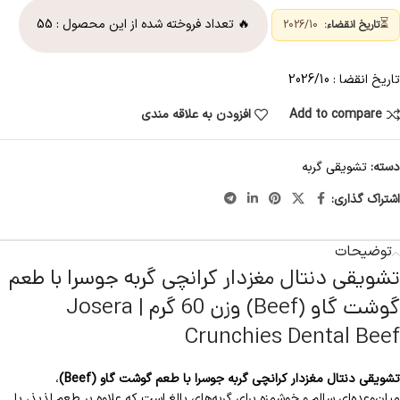
⏳
🔥 تعداد فروخته شده از این محصول :
55
تاریخ انقضاء:
2026/10
تاریخ انقضا : 2026/10
Add to compare
افزودن به علاقه مندی
دسته:
تشویقی گربه
اشتراک گذاری:
توضیحات
تشویقی دنتال مغزدار کرانچی گربه جوسرا با طعم
گوشت گاو (Beef) وزن 60 گرم | Josera
Crunchies Dental Beef
تشویقی دنتال مغزدار کرانچی گربه جوسرا با طعم گوشت گاو (Beef)
،
میان‌وعده‌ای سالم و خوشمزه برای گربه‌های بالغ است که علاوه بر طعم لذیذ، با