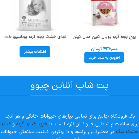
پوچ بچه گربه رویال کنین مدل کیتن
غذای خشک بچه گربه بوناسیبو طعم
طعم مرغ وزن 85 گرم Royal Canin
مرغ و ماهی و برنج (Kitten) وزن 1.5
Kitten
کیلوگرم
۴۳۵,۰۰۰
تومان
اطلاعات بیشتر
افزودن به سبد خرید
پت شاپ آنلاین چیوو
یک فروشگاه جامع برای تمامی نیازهای حیوانات خانگی و هر آنچه
برای سلامت و شادابی حیوانتان لازم است. با
خرید غذای گربه
و
غذای
خشک سگ
در معتبرترین برندها و با بهترین کیفیت سلامتی حیوانات