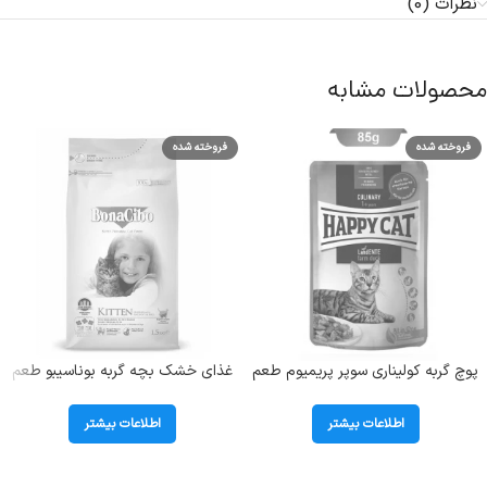
نظرات (0)
محصولات مشابه
فروخته شده
فروخته شده
پوچ گربه کولیناری سوپر پریمیوم طعم
غذای خشک بچه گربه بوناسیبو طعم
اردک هپی کت (Culinary Duck) وزن
مرغ و ماهی و برنج (Kitten) وزن 1.5
85 گرم
کیلوگرم
اطلاعات بیشتر
اطلاعات بیشتر