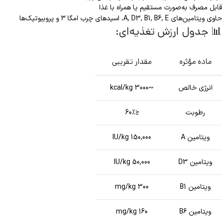
قابل مصرف به‌صورت مستقیم یا همراه با غذا
حاوی ویتامین‌های A, D3, B1, B6, E، اسیدهای چرب امگا ۳ و پروبیوتیک‌ها
📊 جدول ارزش تغذیه‌ای:
ماده مؤثره
مقدار تقریبی
انرژی خالص
~3000 kcal/kg
رطوبت
≤60٪
ویتامین A
150,000 IU/kg
ویتامین D3
50,000 IU/kg
ویتامین B1
300 mg/kg
ویتامین B6
160 mg/kg