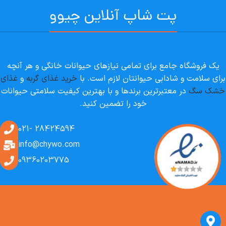
پت شاپ آنلاین چیوو
یک فروشگاه جامع برای تمامی نیازهای حیوانات خانگی و هر آنچه
برای سلامت و شادابی حیوانتان لازم است. با
خرید غذای گربه
و
غذای
خشک سگ
در معتبرترین برندها و با بهترین کیفیت سلامتی حیوانات
خود را تضمین کنید.
28424594 -021
info@chywo.com
09360203775