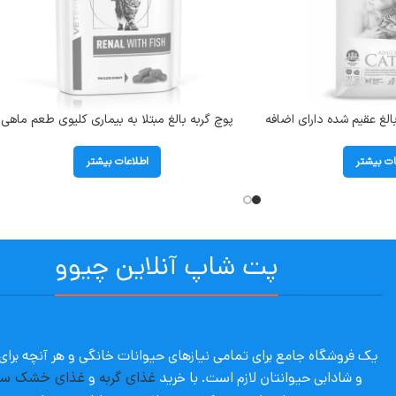
لغ عقیم شده دارای اضافه
پوچ گربه بالغ مبتلا به بیماری کلیوی طعم ماهی
مدل رنال رویال کنین وزن 85 گرم Renal With
Fish
ات بیشتر
اطلاعات بیشتر
پت شاپ آنلاین چیوو
یک فروشگاه جامع برای تمامی نیازهای حیوانات خانگی و هر آنچه برا
و شادابی حیوانتان لازم است. با
خرید
غذای گربه
و
غذای خشک س