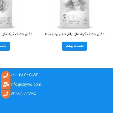
غذای خشک گربه های بالغ طعم بره و برنج
غذای خشک گربه های با
بوناسیبو (Adult) وزن 2 کیلوگرم
وزن بوناسیبو (Sterilised) وزن 2 کیلوگرم
اطلاعات بیشتر
اطلاع
28424594 -021
info@chywo.com
09360203775