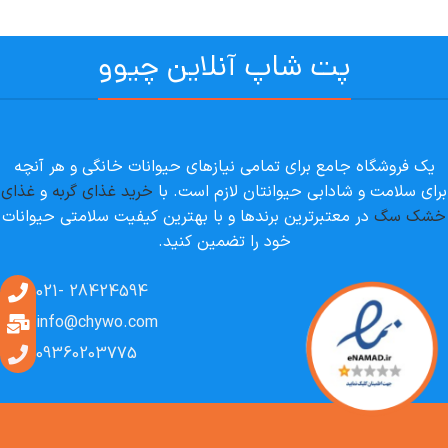
پت شاپ آنلاین چیوو
یک فروشگاه جامع برای تمامی نیازهای حیوانات خانگی و هر آنچه
برای سلامت و شادابی حیوانتان لازم است. با
خرید غذای گربه
و
غذای
خشک سگ
در معتبرترین برندها و با بهترین کیفیت سلامتی حیوانات
خود را تضمین کنید.
28424594 -021
info@chywo.com
09360203775